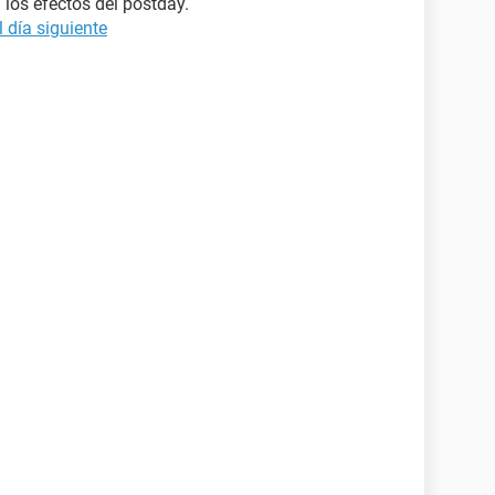
 los efectos del postday.
l día siguiente