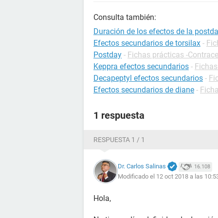
Consulta también:
Duración de los efectos de la postd
Efectos secundarios de torsilax
-
Fic
Postday
-
Fichas prácticas -Contrac
Keppra efectos secundarios
-
Fichas
Decapeptyl efectos secundarios
-
Fi
Efectos secundarios de diane
-
Fich
1 respuesta
RESPUESTA 1 / 1
Dr. Carlos Salinas
16.108
Modificado el 12 oct 2018 a las 10:5
Hola,