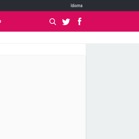
Idioma
O