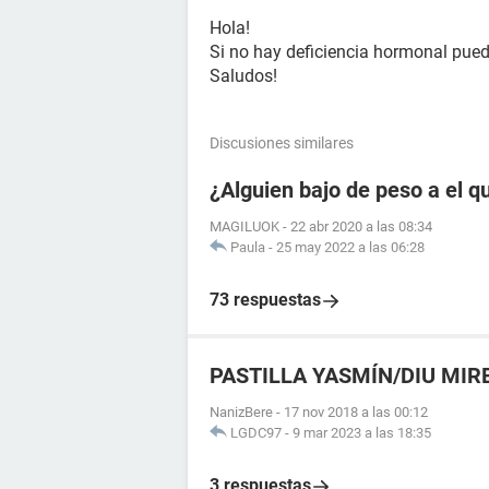
Hola!
Si no hay deficiencia hormonal pued
Saludos!
Discusiones similares
¿Alguien bajo de peso a el q
MAGILUOK
-
22 abr 2020 a las 08:34
Paula
-
25 may 2022 a las 06:28
73 respuestas
PASTILLA YASMÍN/DIU MIR
NanizBere
-
17 nov 2018 a las 00:12
LGDC97
-
9 mar 2023 a las 18:35
3 respuestas