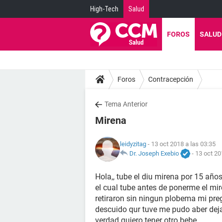
High-Tech
Salud
FOROS
SALUD
Foros
Contracepción
Tema Anterior
Mirena
leidyzitag
- 13 oct 2018 a las 03:35
Dr. Joseph Exebio
-
13 oct 20
Hola,, tube el diu mirena por 15 año
el cual tube antes de ponerme el m
retiraron sin ningun plobema mi pre
descuido qur tuve me pudo aber deja
verdad quiero tener otro bebe