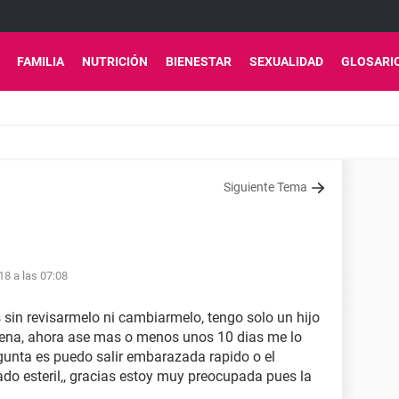
FAMILIA
NUTRICIÓN
BIENESTAR
SEXUALIDAD
GLOSARI
Siguiente Tema
18 a las 07:08
s sin revisarmelo ni cambiarmelo, tengo solo un hijo
irena, ahora ase mas o menos unos 10 dias me lo
gunta es puedo salir embarazada rapido o el
do esteril,, gracias estoy muy preocupada pues la