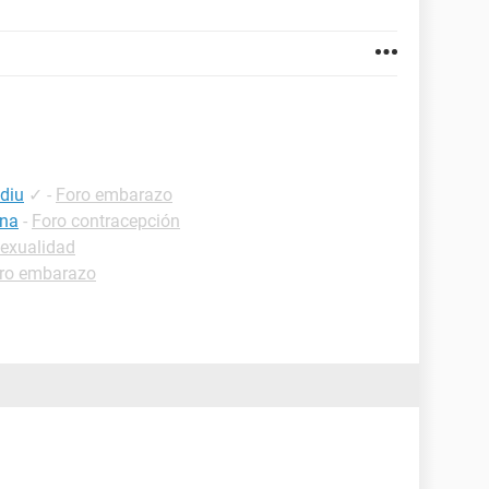
 diu
✓
-
Foro embarazo
ena
-
Foro contracepción
sexualidad
ro embarazo