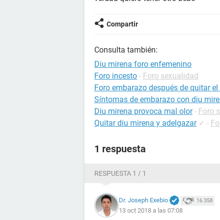
Compartir
Consulta también:
Diu mirena foro enfemenino
Foro incesto
-
Foro sexualidad
Foro embarazo después de quitar el
Síntomas de embarazo con diu mir
Diu mirena provoca mal olor
-
Foro 
Quitar diu mirena y adelgazar
✓
-
Fo
1 respuesta
RESPUESTA 1 / 1
Dr. Joseph Exebio
16.358
13 oct 2018 a las 07:08