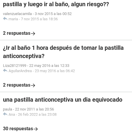
pastilla y luego ir al baño, algun riesgo??
valenzuelacamila
-
3 nov 2015 a las 00:52
maria
-
7 nov 2015 a las 18:36
2 respuestas
¿Ir al baño 1 hora después de tomar la pastilla
anticonceptiva?
Liza28121999
-
22 may 2016 a las 12:33
AguilarAndrea
-
23 may 2016 a las 06:42
2 respuestas
una pastilla anticonceptiva un dia equivocado
paula
-
22 nov 2011 a las 20:56
Ana
-
26 feb 2022 a las 23:08
30 respuestas