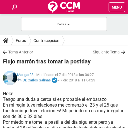
MENU
INICIO
FOROS
Foros
Contracepción
SALUD
Tema Anterior
Siguiente Tema
Flujo marrón tras tomar la postday
FAMILIA
Marigar23
- Modificado el 7 dic 2018 a las 06:27
NUTRICIÓN
Dr. Carlos Salinas
-
7 dic 2018 a las 04:23
Hola!
BIENESTAR
Tengo una duda a cerca si es probable el embarazo
En mi regla tuve relaciones me comenzó el 23 y el 25 que
SEXUALIDAD
fue domingo tuve relaciones! Mi periodo no es muy irregular
son de 30 o 32 días
Por miedo me tome la pastilla del día siguiente pero ya
GLOSARIO
hasta el 28 miércoles al día siguiente tenía dolores de vientre