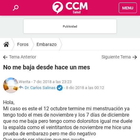
MENU
INICIO
FOROS
Foros
Embarazo
SALUD
Tema Anterior
Siguiente Tema
No me baja desde hace un mes
FAMILIA
Werita
- 7 dic 2018 a las 23:23
NUTRICIÓN
Dr. Carlos Salinas
-
8 dic 2018 a las 00:12
Hola,
BIENESTAR
Mi caso es este el 12 octubre termine mi menstruación ya
tengo todo el mes de noviembre y los 7 días de diciembre
SEXUALIDAD
que no me baja pero tengo como dolorsitos igual me duele
la espalda como el veintitantos de noviembre me hice una
prueba de embarazo pero me dio negativo
GLOSARIO
Que puede ser alguien que me ayude