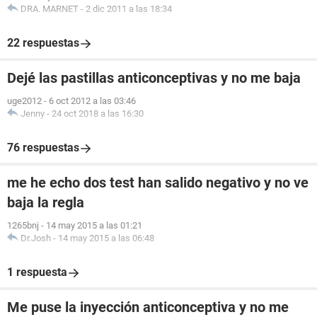
DRA. MARNET
-
2 dic 2011 a las 18:34
22 respuestas
Dejé las pastillas anticonceptivas y no me baja
uge2012
-
6 oct 2012 a las 03:46
Jenny
-
24 oct 2018 a las 16:30
76 respuestas
me he echo dos test han salido negativo y no ve
baja la regla
1265bnj
-
14 may 2015 a las 01:21
Dr.Josh
-
14 may 2015 a las 06:48
1 respuesta
Me puse la inyección anticonceptiva y no me