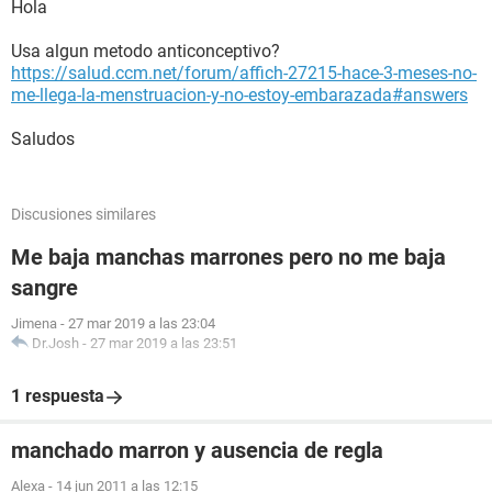
Hola
Usa algun metodo anticonceptivo?
https://salud.ccm.net/forum/affich-27215-hace-3-meses-no-
me-llega-la-menstruacion-y-no-estoy-embarazada#answers
Saludos
Discusiones similares
Me baja manchas marrones pero no me baja
sangre
Jimena
-
27 mar 2019 a las 23:04
Dr.Josh
-
27 mar 2019 a las 23:51
1 respuesta
manchado marron y ausencia de regla
Alexa
-
14 jun 2011 a las 12:15