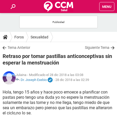
MENU
INICIO
FOROS
Foros
Sexualidad
SALUD
Tema Anterior
Siguiente Tema
Retraso por tomar pastillas anticonceptivas sin
FAMILIA
esperar la menstruación
NUTRICIÓN
Julaina
- Modificado el 28 dic 2018 a las 03:08
Dr. Joseph Exebio
-
28 dic 2018 a las 02:39
BIENESTAR
Hola, tengo 15 años y hace poco emoece a planificar con
pastas pero tengo una duda yo no espere la menstruación
SEXUALIDAD
solamente me las tome y no me llega, tengo miedo de que
sea un embarazo pero pienso que las pastillas me alteraron
el ciclo,no lo se.
GLOSARIO