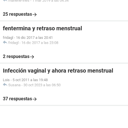
marlene-ines
-
1 mar 2019 a las 04:34
25 respuestas
fentermina y retraso menstrual
fridagl
-
16 dic 2017 a las 20:41
fridagl
-
16 dic 2017 a las 23:08
2 respuestas
Infección vaginal y ahora retraso menstrual
Lois
-
5 oct 2011 a las 19:48
Susana
-
30 oct 2023 a las 06:50
37 respuestas