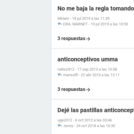
No me baja la regla tomando 
Miriam
-
18 jul 2019 a las 11:39
DRA. MARNET
-
19 jul 2019 a las 10:50
3 respuestas
anticonceptivos umma
natis2412
-
17 sep 2013 a las 10:58
marisolfl
-
22 abr 2015 a las 12:11
3 respuestas
Dejé las pastillas anticonce
uge2012
-
6 oct 2012 a las 03:46
Jenny
-
24 oct 2018 a las 16:30