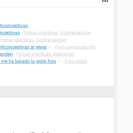
ticonceptivas
onceptivas
-
Fichas prácticas -Contracepción
Fichas prácticas -Contracepción
nticonceptivas al reves
✓
-
Foro contracepción
gorden
-
Fichas prácticas -Adelgazar
 me ha bajado la regla foro
✓
-
Foro salud