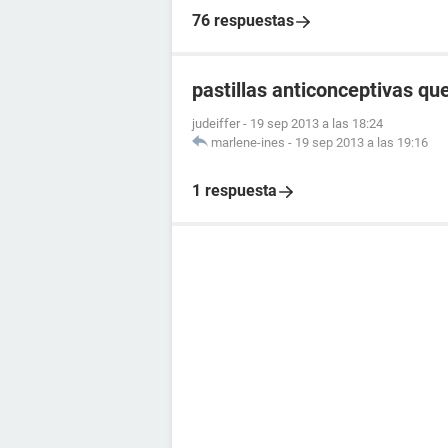
76 respuestas
pastillas anticonceptivas q
judeiffer
-
19 sep 2013 a las 18:24
marlene-ines
-
19 sep 2013 a las 19:16
1 respuesta