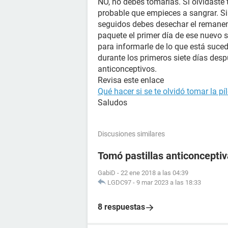
NO, no debes tomarlas. Si olvidaste 
probable que empieces a sangrar. Si
seguidos debes desechar el remanen
paquete el primer día de ese nuevo
para informarle de lo que está suce
durante los primeros siete días desp
anticonceptivos.
Revisa este enlace
Qué hacer si se te olvidó tomar la pí
Saludos
Discusiones similares
Tomó pastillas anticoncept
GabiD
-
22 ene 2018 a las 04:39
LGDC97
-
9 mar 2023 a las 18:33
8 respuestas