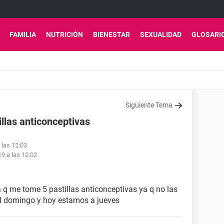
FAMILIA
NUTRICIÓN
BIENESTAR
SEXUALIDAD
GLOSARI
Siguiente Tema
llas anticonceptivas
 las 12:03
9 a las 12:02
 q me tome 5 pastillas anticonceptivas ya q no las
el domingo y hoy estamos a jueves