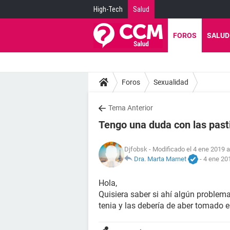
High-Tech
Salud
FOROS
SALUD
Foros
Sexualidad
Tema Anterior
Tengo una duda con las pasti
Djfobsk
- Modificado el 4 ene 2019 a
Dra. Marta Marnet
-
4 ene 201
Hola,
Quisiera saber si ahí algún problema
tenia y las debería de aber tomado 