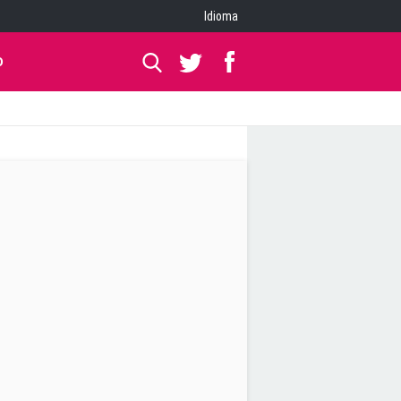
Idioma
O