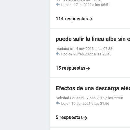
Ismar
-
17 jul 2022 a las 05:51
114 respuestas
puede salir la linea alba sin
mariana m
-
4 nov 2013 a las 07:38
Rocio
-
20 feb 2022 a las 20:43
15 respuestas
Efectos de una descarga elé
Soledad Udrisard
-
7 ago 2016 a las 22:58
Lore
-
10 abr 2021 a las 21:56
5 respuestas