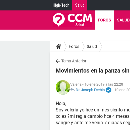
High-Tech
Salud
FOROS
SALUD
Foros
Salud
Tema Anterior
Movimientos en la panza si
Valeria
- 10 ene 2019 a las 22:28
Dr. Joseph Exebio
-
10 ene 20
Hola,
Soy valeria yo hce un mes siento m
xq es,?mi regla cambio hce 4 mese
sangre y ante me venia 7 diaaas seg