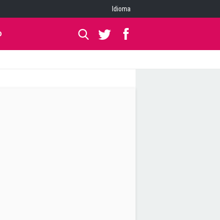
Idioma
O