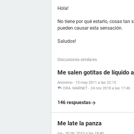
Hola!
No tiene por qué estarlo, cosas ta
pueden causar esta sensación.
Saludos!
Discusiones similares
Me salen gotitas de líquido a
Anonimo
-
15 may 2011 a las 22:15
DRA. MARNET
-
24 nov 2018 a las 17:46
146 respuestas
Me late la panza
iva
-
30 dic 2010 a las 18:40