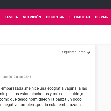
FAMILIA
NUTRICIÓN
BIENESTAR
SEXUALIDAD
GLOSARI
Siguiente Tema
1 ene 2019 a las 02:41
 embarazada ,me hice una ecografia vaginal a las
mis pechos estan hinchados y me sale liquido ,mi
as como que tengo hormigueo y la panza un pcoo
ron negativo tambien ..podria estar embarazada