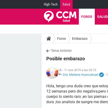
High-Tech
Salud
FOROS
SALUD
Foros
Embarazo
Tema Anterior
Posible embarazo
Uli
- 11 ene 2019 a las 02:15
Dra. Marlene Huancahuari
-
1
Hola, tengo una duda creo que estoy
12 semanas pero dio negativa,pero 
cuerpo lo siento raro ,en las piern
dura ,los analisis de sangre me die