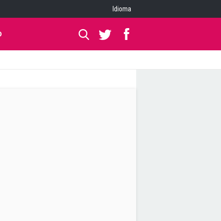
Idioma
O