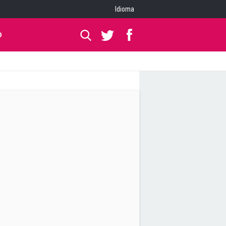
Idioma
O