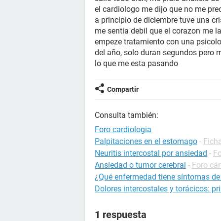
el cardiologo me dijo que no me pre
a principio de diciembre tuve una cr
me sentia debil que el corazon me la
empeze tratamiento con una psicolog
del año, solo duran segundos pero m
lo que me esta pasando
Compartir
Consulta también:
Foro cardiologia
Palpitaciones en el estomago
-
Ficha
Neuritis intercostal por ansiedad
-
Fo
Ansiedad o tumor cerebral
-
Foro cá
¿Qué enfermedad tiene síntomas d
Dolores intercostales y torácicos: p
1 respuesta