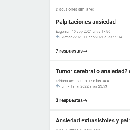
Discusiones similares
Palpitaciones ansiedad
Eugenia
-
10 sep 2021 a las 17:50
Matias2202
-
11 sep 2021 a las 22:14
7 respuestas
Tumor cerebral o ansiedad?
adriana98x
-
8 jul 2017 a las 04:41
Emi
-
1 mar 2022 a las 23:53
3 respuestas
Ansiedad extrasistoles y pal