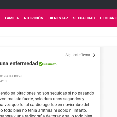
FAMILIA
NUTRICIÓN
BIENESTAR
SEXUALIDAD
GLOSARI
Siguiente Tema
lguna enfermedad
Resuelto
019 a las 00:28
14:13
endo palpitaciones no son seguidas si no pasando
razon me late fuerte, solo dura unos segundos y
ima vez que fui al cardiologo fue en noviembre del
 todo bien no tenia arritmia ni soplo ni infarto,
 sangre y una radiografia de torax y salio todo bien