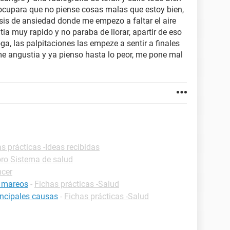
ocupara que no piense cosas malas que estoy bien,
isis de ansiedad donde me empezo a faltar el aire
tia muy rapido y no paraba de llorar, apartir de eso
a, las palpitaciones las empeze a sentir a finales
e angustia y ya pienso hasta lo peor, me pone mal
s prácticas -Ideas recibidas
ro Sistema de salud
ncer
e mareos
-
Fichas prácticas -Salud
rincipales causas
-
Fichas prácticas -Salud