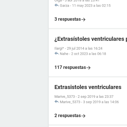
Olga
-
5 abr 2018 a las 23:41
Garza
-
11 may 2023 a las 02:15
3 respuestas
¿Extrasístoles ventriculares
Ilargi*
-
29 jul 2014 a las 16:24
Nahe
-
2 oct 2023 a las 06:18
117 respuestas
Extrasistoles ventriculares
Marive_5373
-
2 sep 2019 a las 23:37
Marive_5373
-
3 sep 2019 a las 14:06
2 respuestas