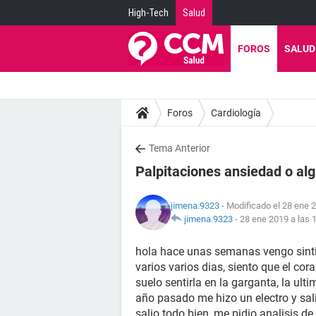
High-Tech
Salud
FOROS
SALUD
Foros
Cardiología
Tema Anterior
Palpitaciones ansiedad o a
jimena.9323
- Modificado el 28 ene 2
jimena.9323
-
28 ene 2019 a las 
hola hace unas semanas vengo sinti
varios varios dias, siento que el co
suelo sentirla en la garganta, la ult
año pasado me hizo un electro y salio
salio todo bien, me pidio analisis de