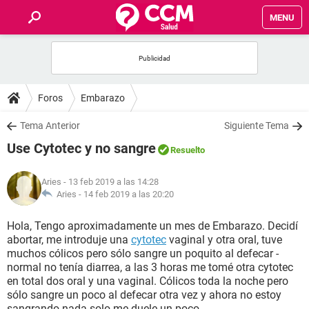
MENU
INICIO
FOROS
Foros
Embarazo
SALUD
Tema Anterior
Siguiente Tema
Use Cytotec y no sangre
Resuelto
FAMILIA
Aries
- 13 feb 2019 a las 14:28
NUTRICIÓN
Aries -
14 feb 2019 a las 20:20
Hola, Tengo aproximadamente un mes de Embarazo. Decidí
BIENESTAR
abortar, me introduje una
cytotec
vaginal y otra oral, tuve
muchos cólicos pero sólo sangre un poquito al defecar -
SEXUALIDAD
normal no tenía diarrea, a las 3 horas me tomé otra cytotec
en total dos oral y una vaginal. Cólicos toda la noche pero
sólo sangre un poco al defecar otra vez y ahora no estoy
GLOSARIO
sangrando nada solo me duele un poco.