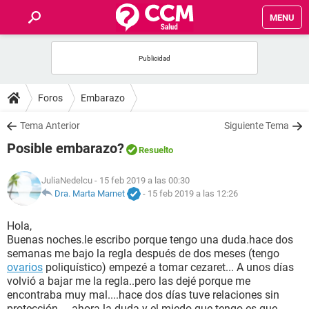
MENU
INICIO
FOROS
Foros
Embarazo
SALUD
Tema Anterior
Siguiente Tema
Posible embarazo?
Resuelto
FAMILIA
JuliaNedelcu
- 15 feb 2019 a las 00:30
NUTRICIÓN
Dra. Marta Marnet
-
15 feb 2019 a las 12:26
Hola,
BIENESTAR
Buenas noches.le escribo porque tengo una duda.hace dos
semanas me bajo la regla después de dos meses (tengo
SEXUALIDAD
ovarios
poliquístico) empezé a tomar cezaret... A unos días
volvió a bajar me la regla..pero las dejé porque me
encontraba muy mal....hace dos días tuve relaciones sin
GLOSARIO
protección.... ahora la duda y el miedo que tengo es que