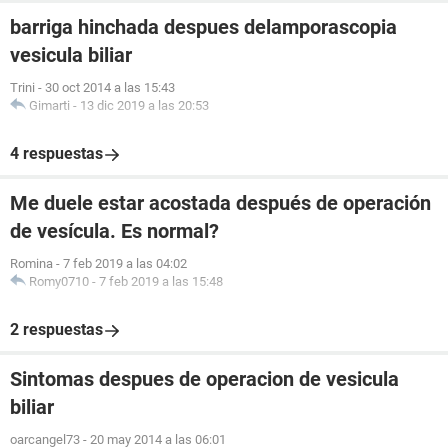
barriga hinchada despues delamporascopia
vesicula biliar
Trini
-
30 oct 2014 a las 15:43
Gimarti
-
13 dic 2019 a las 20:53
4 respuestas
Me duele estar acostada después de operación
de vesícula. Es normal?
Romina
-
7 feb 2019 a las 04:02
Romy0710
-
7 feb 2019 a las 15:48
2 respuestas
Sintomas despues de operacion de vesicula
biliar
oarcangel73
-
20 may 2014 a las 06:01