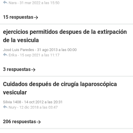
Nara
-
31 mar 2022 a las 15:50
15 respuestas
ejercicios permitidos despues de la extirpación
de la vesicula
José Luis Paredes
-
31 ago 2013 a las 00:00
Erika
-
15 sep 2021 a las 11:17
3 respuestas
Cuidados después de cirugía laparoscópica
vesicular
Silvia 1408
-
14 oct 2012 a las 20:31
Nury
-
12 dic 2018 a las 03:47
206 respuestas