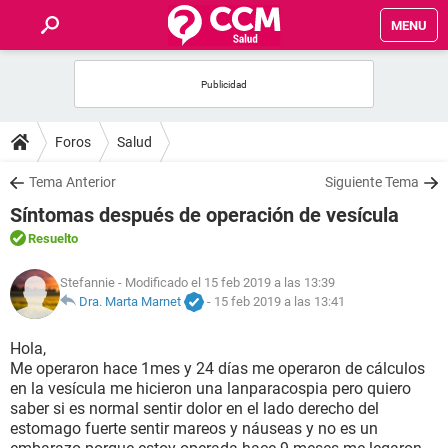
MENU
INICIO
FOROS
Foros
Salud
SALUD
Tema Anterior
Siguiente Tema
Síntomas después de operación de vesícula
FAMILIA
Resuelto
NUTRICIÓN
Stefannie
- Modificado el 15 feb 2019 a las 13:39
Dra. Marta Marnet
-
15 feb 2019 a las 13:41
BIENESTAR
Hola,
Me operaron hace 1mes y 24 días me operaron de cálculos
SEXUALIDAD
en la vesícula me hicieron una lanparacospia pero quiero
saber si es normal sentir dolor en el lado derecho del
estomago fuerte sentir mareos y náuseas y no es un
GLOSARIO