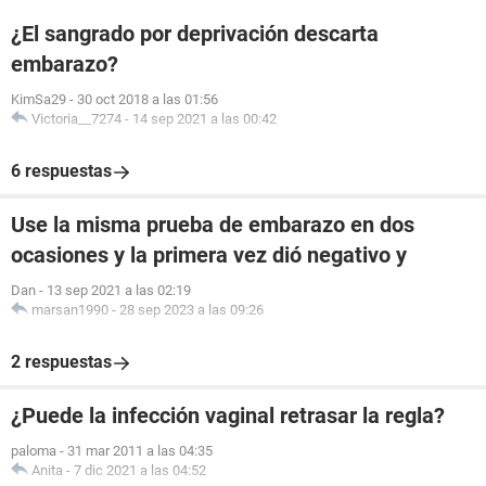
¿El sangrado por deprivación descarta
embarazo?
KimSa29
-
30 oct 2018 a las 01:56
Victoria__7274
-
14 sep 2021 a las 00:42
6 respuestas
Use la misma prueba de embarazo en dos
ocasiones y la primera vez dió negativo y
Dan
-
13 sep 2021 a las 02:19
marsan1990
-
28 sep 2023 a las 09:26
2 respuestas
¿Puede la infección vaginal retrasar la regla?
paloma
-
31 mar 2011 a las 04:35
Anita
-
7 dic 2021 a las 04:52