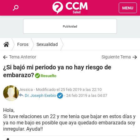
MENU
INICIO
FOROS
Foros
Sexualidad
SALUD
Tema Anterior
Siguiente Tema
¿Si bajó mi periodo ya no hay riesgo de
FAMILIA
embarazo?
Resuelto
NUTRICIÓN
Jessica
- Modificado el 25 feb 2019 a las 22:10
Dr. Joseph Exebio
-
24 feb 2019 a las 04:07
BIENESTAR
Hola,
Si tuve relaciones un 22 y me tenia que bajar en estos días y
SEXUALIDAD
ya no me bajo es posible que aya quedado embarazada soy
inrregular. Ayuda!!
GLOSARIO