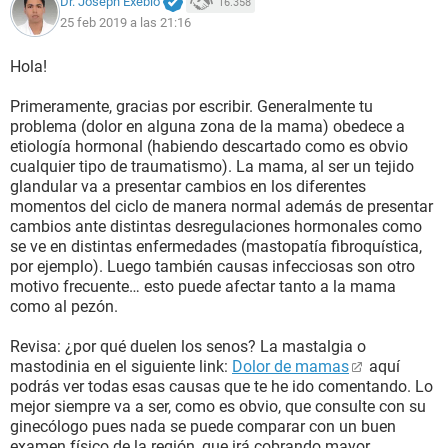
Dr. Joseph Exebio
16.358
25 feb 2019 a las 21:16
Hola!
Primeramente, gracias por escribir. Generalmente tu
problema (dolor en alguna zona de la mama) obedece a
etiología hormonal (habiendo descartado como es obvio
cualquier tipo de traumatismo). La mama, al ser un tejido
glandular va a presentar cambios en los diferentes
momentos del ciclo de manera normal además de presentar
cambios ante distintas desregulaciones hormonales como
se ve en distintas enfermedades (mastopatía fibroquística,
por ejemplo). Luego también causas infecciosas son otro
motivo frecuente… esto puede afectar tanto a la mama
como al pezón.
Revisa: ¿por qué duelen los senos? La mastalgia o
mastodinia en el siguiente link:
Dolor de mamas
aquí
podrás ver todas esas causas que te he ido comentando. Lo
mejor siempre va a ser, como es obvio, que consulte con su
ginecólogo pues nada se puede comparar con un buen
examen físico de la región, que irá cobrando mayor