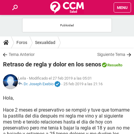
MENU
INICIO
FOROS
Foros
Sexualidad
SALUD
Tema Anterior
Siguiente Tema
Retraso de regla y dolor en los senos
Resuelto
FAMILIA
Leila
- Modificado el 27 feb 2019 a las 05:01
NUTRICIÓN
Dr. Joseph Exebio
-
25 feb 2019 a las 21:16
Hola,
BIENESTAR
Hace 2 meses el preservativo se rompió y tuve que tomarme
SEXUALIDAD
la pastilla del día después mi regla me vino y al siguiente
mes tmb e tenido relaciones hasta el día de hoy con
preservativo pero me tenia k bajar la regla el 18 y aun no me
GLOSARIO
a bajado y estamos a 25 tengo dolores y me duelen los