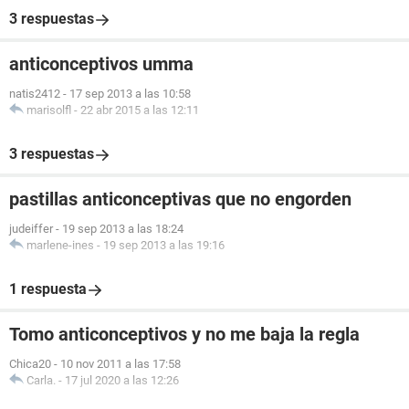
3 respuestas
anticonceptivos umma
natis2412
-
17 sep 2013 a las 10:58
marisolfl
-
22 abr 2015 a las 12:11
3 respuestas
pastillas anticonceptivas que no engorden
judeiffer
-
19 sep 2013 a las 18:24
marlene-ines
-
19 sep 2013 a las 19:16
1 respuesta
Tomo anticonceptivos y no me baja la regla
Chica20
-
10 nov 2011 a las 17:58
Carla.
-
17 jul 2020 a las 12:26