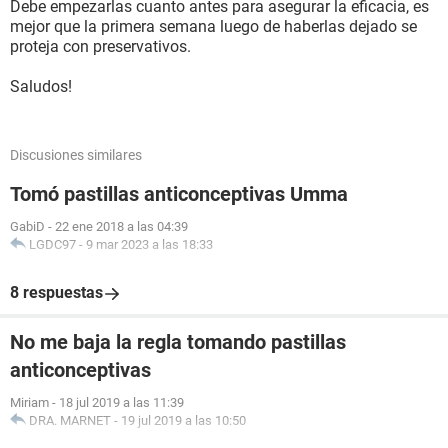
Debe empezarlas cuanto antes para asegurar la eficacia, es
mejor que la primera semana luego de haberlas dejado se
proteja con preservativos.
Saludos!
Discusiones similares
Tomó pastillas anticonceptivas Umma
GabiD
-
22 ene 2018 a las 04:39
LGDC97
-
9 mar 2023 a las 18:33
8 respuestas
No me baja la regla tomando pastillas
anticonceptivas
Miriam
-
18 jul 2019 a las 11:39
DRA. MARNET
-
19 jul 2019 a las 10:50