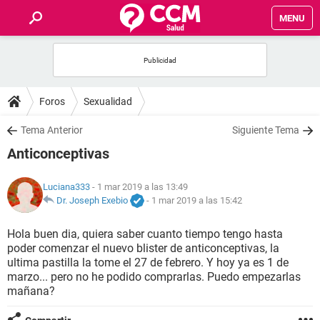
MENU
INICIO
FOROS
Foros
Sexualidad
SALUD
Tema Anterior
Siguiente Tema
Anticonceptivas
FAMILIA
Luciana333
- 1 mar 2019 a las 13:49
NUTRICIÓN
Dr. Joseph Exebio
-
1 mar 2019 a las 15:42
Hola buen dia, quiera saber cuanto tiempo tengo hasta
BIENESTAR
poder comenzar el nuevo blister de anticonceptivas, la
ultima pastilla la tome el 27 de febrero. Y hoy ya es 1 de
SEXUALIDAD
marzo... pero no he podido comprarlas. Puedo empezarlas
mañana?
GLOSARIO