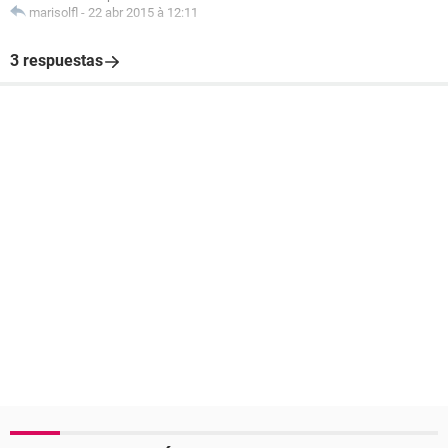
marisolfl
-
22 abr 2015 à 12:11
3 respuestas