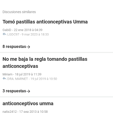
Discusiones similares
Tomó pastillas anticonceptivas Umma
GabiD
-
22 ene 2018 à 04:39
LGDC97
-
9 mar 2023 à 18:33
8 respuestas
No me baja la regla tomando pastillas
anticonceptivas
Miriam
-
18 jul 2019 à 11:39
DRA. MARNET
-
19 jul 2019 à 10:50
3 respuestas
anticonceptivos umma
natis2412
-
17 sep 2013 à 10:58