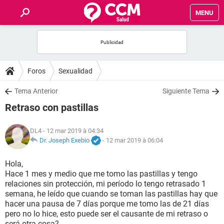
MENU
INICIO
FORUMS
Foros
Sexualidad
SALUD
Tema Anterior
Siguiente Tema
Retraso con pastillas
FAMILIA
DL4
- 12 mar 2019 à 04:34
NUTRICIÓN
Dr. Joseph Exebio
-
12 mar 2019 à 06:04
Hola,
BIENESTAR
Hace 1 mes y medio que me tomo las pastillas y tengo
relaciones sin protección, mi período lo tengo retrasado 1
SEXUALIDAD
semana, he leído que cuando se toman las pastillas hay que
hacer una pausa de 7 días porque me tomo las de 21 días
pero no lo hice, esto puede ser el causante de mi retraso o
GLOSARIO
será otra cosa?