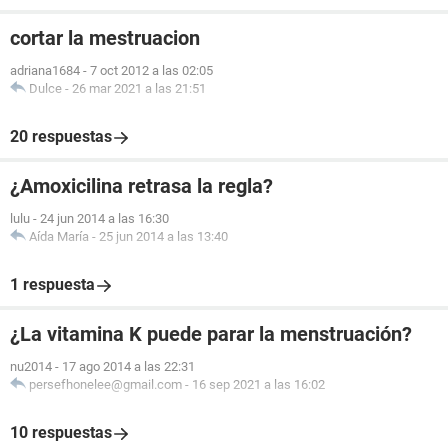
cortar la mestruacion
adriana1684
-
7 oct 2012 a las 02:05
Dulce
-
26 mar 2021 a las 21:51
20 respuestas
¿Amoxicilina retrasa la regla?
lulu
-
24 jun 2014 a las 16:30
Aída María
-
25 jun 2014 a las 13:40
1 respuesta
¿La vitamina K puede parar la menstruación?
nu2014
-
17 ago 2014 a las 22:31
persefhonelee@gmail.com
-
16 sep 2021 a las 16:02
10 respuestas