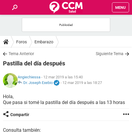
MENU
INICIO
FOROS
Foros
Embarazo
SALUD
Tema Anterior
Siguiente Tema
Pastilla del día después
FAMILIA
Angiechiessa
- 12 mar 2019 a las 15:40
NUTRICIÓN
Dr. Joseph Exebio
-
12 mar 2019 a las 18:27
Hola,
BIENESTAR
Que pasa si tomé la pastilla del día después a las 13 horas
SEXUALIDAD
Compartir
GLOSARIO
Consulta también: