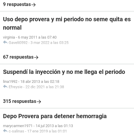
9 respuestas
Uso depo provera y mi periodo no seme quita es
normal
virginia
-
6 may 2011 a las 07:40
Gaveli0592
-
3 mar 2022 a las 03:25
67 respuestas
Suspendí la inyección y no me llega el periodo
lina1992
-
18 abr 2013 a las 02:18
Efreysie
-
22 dic 2021 a las 21:38
315 respuestas
Depo Provera para detener hemorragia
marycarmen1971
-
14 jul 2013 a las 01:13
c-salinas
-
17 ene 2019 a las 01:01