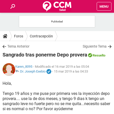
MENU
INICIO
FOROS
Foros
Contracepción
SALUD
Tema Anterior
Siguiente Tema
Sangrado tras ponerme Depo provera
Resuelto
FAMILIA
Karen_8095
- Modificado el 16 mar 2019 a las 05:04
NUTRICIÓN
Dr. Joseph Exebio
-
15 mar 2019 a las 04:33
Hola,
BIENESTAR
Tengo 19 años y me puse por primera ves la inyección depo
SEXUALIDAD
provera.... use la de dos meses, y tengo 9 dias k tengo un
sangrado leve no fuerte pero no se me quita...necesito saber
si es normal o no? Por favor ayúdenme
GLOSARIO