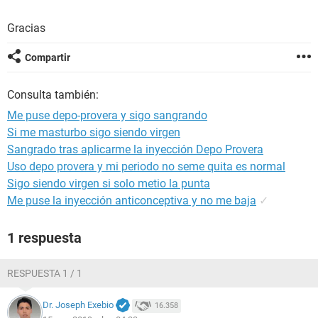
Gracias
Compartir
Consulta también:
Me puse depo-provera y sigo sangrando
Si me masturbo sigo siendo virgen
Sangrado tras aplicarme la inyección Depo Provera
Uso depo provera y mi periodo no seme quita es normal
Sigo siendo virgen si solo metio la punta
Me puse la inyección anticonceptiva y no me baja
✓
1 respuesta
RESPUESTA 1 / 1
Dr. Joseph Exebio
16.358