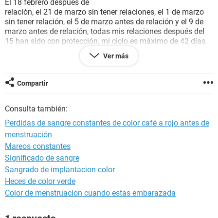
El 18 febrero después de
relación, el 21 de marzo sin tener relaciones, el 1 de marzo
sin tener relación, el 5 de marzo antes de relación y el 9 de
marzo antes de relación, todas mis relaciones después del
15 han sido con protección, mi ciclo es máximo de 42 días,
aun no me baja mi duda es si es posible un embarazo,
Ver más
alguna ets, o bien anemia (que es una sospecha que tengo)
se podría saber que podría ser o que estudio me debo de
realizar o con que especialista debo de ir
Compartir
Consulta también:
Perdidas de sangre constantes de color café a rojo antes de
menstruación
Mareos constantes
Significado de sangre
Sangrado de implantacion color
Heces de color verde
Color de menstruacion cuando estas embarazada