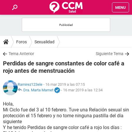
MENU
INICIO
FOROS
Foros
Sexualidad
SALUD
Tema Anterior
Siguiente Tema
Perdidas de sangre constantes de color café a
FAMILIA
rojo antes de menstruación
NUTRICIÓN
Ramirez123ele
- 16 mar 2019 a las 07:15
Dra. Marta Marnet
-
16 mar 2019 a las 12:34
BIENESTAR
Hola,
Mi Ciclo fue del 3 al 10 febrero. Tuve una Relación sexual sin
SEXUALIDAD
protección el 15 febrero y no tome ninguna pastilla del día
siguiente
Y he tenido Perdidas de sangre color café a rojo los días :
GLOSARIO