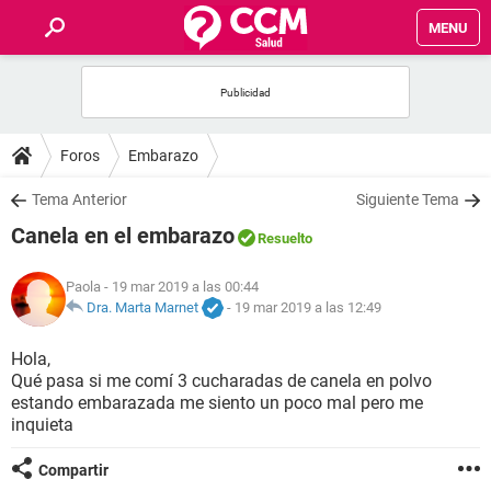
MENU
INICIO
FOROS
Foros
Embarazo
SALUD
Tema Anterior
Siguiente Tema
Canela en el embarazo
Resuelto
FAMILIA
Paola
- 19 mar 2019 a las 00:44
NUTRICIÓN
Dra. Marta Marnet
-
19 mar 2019 a las 12:49
Hola,
BIENESTAR
Qué pasa si me comí 3 cucharadas de canela en polvo
estando embarazada me siento un poco mal pero me
SEXUALIDAD
inquieta
Compartir
GLOSARIO