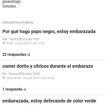
ginecólogo.
Saludos.
Discusiones similares
Por qué hago popo negro, estoy embarazada
isai
-
16 oct 2012 a las 19:21
Ruth
-
3 ene 2022 a las 13:23
22 respuestas
comer dorito y citricos durante el embarazo
Ori
-
24 ene 2012 a las 19:35
Aída María
-
26 ene 2012 a las 16:33
1 respuesta
embarazada, estoy defecando de color verde