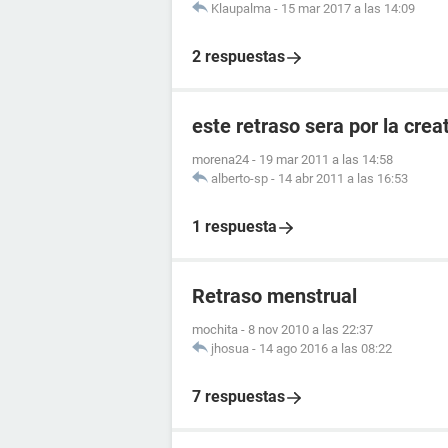
Klaupalma
-
15 mar 2017 a las 14:09
2 respuestas
este retraso sera por la crea
morena24
-
19 mar 2011 a las 14:58
alberto-sp
-
14 abr 2011 a las 16:53
1 respuesta
Retraso menstrual
mochita
-
8 nov 2010 a las 22:37
jhosua
-
14 ago 2016 a las 08:22
7 respuestas