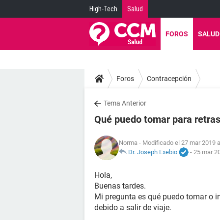
High-Tech
Salud
FOROS
SALUD
Foros
Contracepción
Tema Anterior
Qué puedo tomar para retras
Norma
- Modificado el 27 mar 2019 a
Dr. Joseph Exebio
-
25 mar 20
Hola,
Buenas tardes.
Mi pregunta es qué puedo tomar o i
debido a salir de viaje.