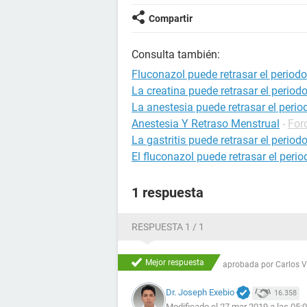
Compartir
Consulta también:
Fluconazol puede retrasar el periodo
La creatina puede retrasar el period
La anestesia puede retrasar el perio
Anestesia Y Retraso Menstrual
-
For
La gastritis puede retrasar el period
El fluconazol puede retrasar el perio
1 respuesta
RESPUESTA 1 / 1
Mejor respuesta
aprobada por
Carlos 
Dr. Joseph Exebio
16.358
Modificado el 27 mar 2019 a las 05: