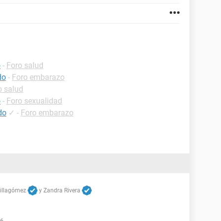
o
-
Foro salud
do
-
Foro embarazo
o salud
o
-
Foro sexualidad
do
✓
-
Foro embarazo
Villagómez
y
Zandra Rivera
06