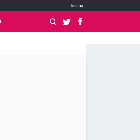
Idioma
O