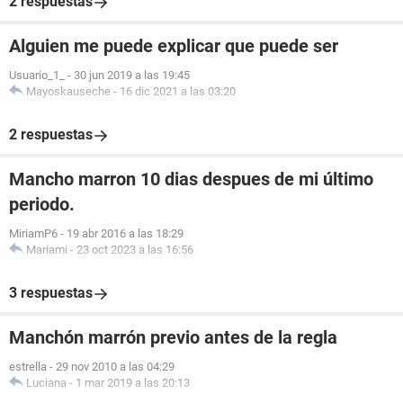
2 respuestas
Alguien me puede explicar que puede ser
Usuario_1_
-
30 jun 2019 a las 19:45
Mayoskauseche
-
16 dic 2021 a las 03:20
2 respuestas
Mancho marron 10 dias despues de mi último
periodo.
MiriamP6
-
19 abr 2016 a las 18:29
Mariami
-
23 oct 2023 a las 16:56
3 respuestas
Manchón marrón previo antes de la regla
estrella
-
29 nov 2010 a las 04:29
Luciana
-
1 mar 2019 a las 20:13