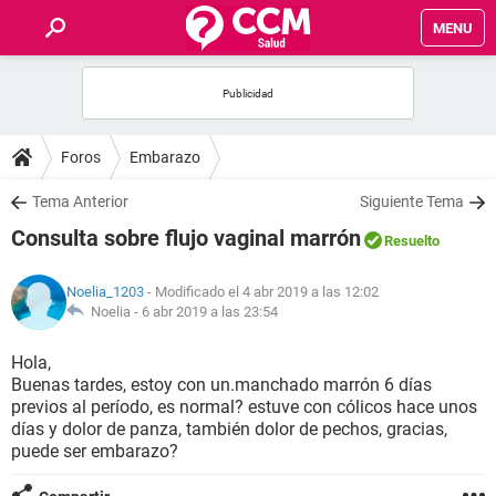
MENU
INICIO
FOROS
Foros
Embarazo
SALUD
Tema Anterior
Siguiente Tema
Consulta sobre flujo vaginal marrón
Resuelto
FAMILIA
Noelia_1203
- Modificado el 4 abr 2019 a las 12:02
NUTRICIÓN
Noelia -
6 abr 2019 a las 23:54
Hola,
BIENESTAR
Buenas tardes, estoy con un.manchado marrón 6 días
previos al período, es normal? estuve con cólicos hace unos
SEXUALIDAD
días y dolor de panza, también dolor de pechos, gracias,
puede ser embarazo?
GLOSARIO