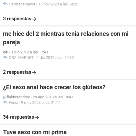
Hermanamayor
-
18 nov 2020 a las 14:20
3 respuestas
me hice del 2 mientras tenia relaciones con mi
pareja
girl
-
1 dic 2012 a las 17:41
DRA. MARNET
-
1 dic 2012 a las 20:30
2 respuestas
¿El sexo anal hace crecer los glúteos?
@flakissandrey
-
29 ago 2013 a las 19:41
Fenix
-
9 may 2023 a las 01:17
34 respuestas
Tuve sexo con mi prima