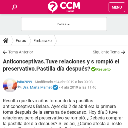
MENU
INICIO
FOROS
Foros
Embarazo
SALUD
Tema Anterior
Siguiente Tema
Anticonceptivas.Tuve relaciones y s rompió el
FAMILIA
preservativo.Pastilla día después?
Resuelto
NUTRICIÓN
isita2099
- Modificado el 4 abr 2019 a las 00:08
Dra. Marta Marnet
-
4 abr 2019 a las 11:46
BIENESTAR
Resulta que llevo años tomando las pastillas
anticonceptivas Belara. Ayer día 2 de abril era la primera
SEXUALIDAD
toma después de la semana de descanso. Hoy día 3 tuve
relaciones pero el preservativo se rompió. ¿Debería comprar
la pastilla del día después? Si es así, ¿Cómo afecta al resto
GLOSARIO