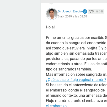
Dr. Joseph Exebio
16.358
6 abr 2019 a las 03:59
Hola!
Primeramente, gracias por escribir. 
da cuando la sangre del endometrio 
así como que estuviera ¨viejita¨) y 
algo simple y sin demasiada trasc
provisionales, pasando por los anti
endometriosis u otros. El uso de ant
tipo de sangrados también.
Más información sobre sangrado mar
¿Qué causa el flujo vaginal marrón?
Si has tenido el antecedente de rela
el embarazo, donde el sangrado de i
el mismo contexto, una amenaza de
Flujo marrón durante el embarazo en
el embarazo