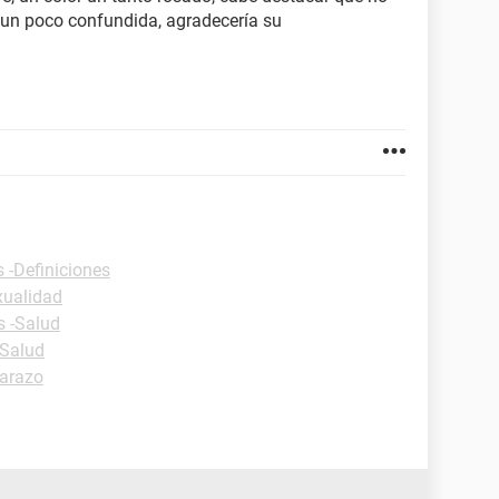
y un poco confundida, agradecería su
s -Definiciones
xualidad
s -Salud
-Salud
arazo