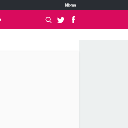
Idioma
O