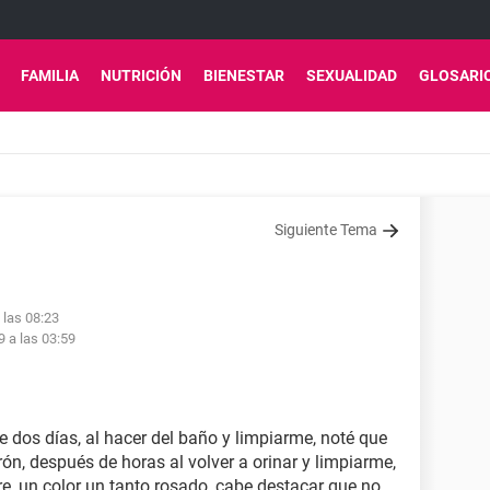
FAMILIA
NUTRICIÓN
BIENESTAR
SEXUALIDAD
GLOSARI
Siguiente Tema
 las 08:23
9 a las 03:59
 dos días, al hacer del baño y limpiarme, noté que
rón, después de horas al volver a orinar y limpiarme,
re, un color un tanto rosado, cabe destacar que no