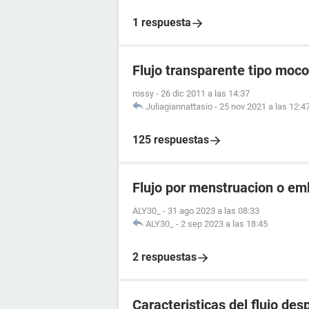
1 respuesta
Flujo transparente tipo moco
rossy
-
26 dic 2011 a las 14:37
Juliagiannattasio
-
25 nov 2021 a las 12:4
125 respuestas
Flujo por menstruacion o e
ALY30_
-
31 ago 2023 a las 08:33
ALY30_
-
2 sep 2023 a las 18:45
2 respuestas
Caracteristicas del flujo de