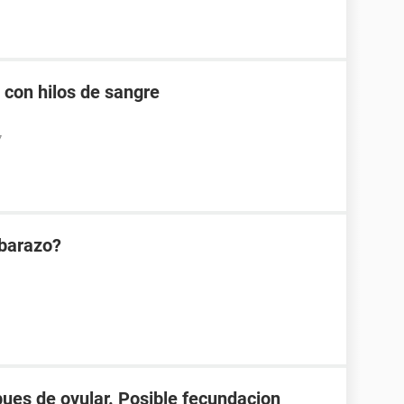
 con hilos de sangre
7
mbarazo?
spues de ovular. Posible fecundacion