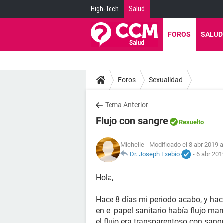
High-Tech
Salud
FOROS
SALUD
Foros
Sexualidad
Tema Anterior
Flujo con sangre
Resuelto
Michelle
- Modificado el 8 abr 2019 a
Dr. Joseph Exebio
-
6 abr 201
Hola,
Hace 8 días mi periodo acabo, y hace
en el papel sanitario había flujo mar
el flujo era transparentoso con sang