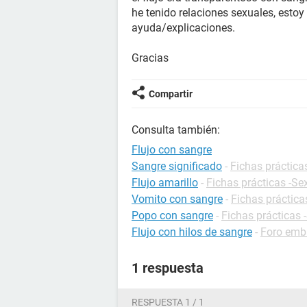
he tenido relaciones sexuales, esto
ayuda/explicaciones.
Gracias
Compartir
Consulta también:
Flujo con sangre
Sangre significado
-
Fichas práctica
Flujo amarillo
-
Fichas prácticas -Se
Vomito con sangre
-
Fichas práctica
Popo con sangre
-
Fichas prácticas 
Flujo con hilos de sangre
-
Foro emb
1 respuesta
RESPUESTA 1 / 1