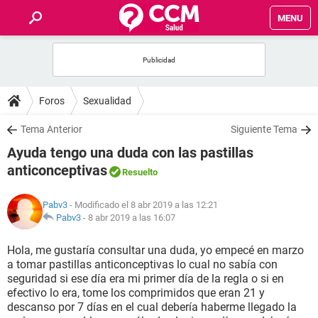
MENU
INICIO
FOROS
Foros
Sexualidad
SALUD
Tema Anterior
Siguiente Tema
Ayuda tengo una duda con las pastillas
FAMILIA
anticonceptivas
Resuelto
NUTRICIÓN
Pabv3
- Modificado el 8 abr 2019 a las 12:21
Pabv3
-
8 abr 2019 a las 16:07
BIENESTAR
Hola, me gustaría consultar una duda, yo empecé en marzo
a tomar pastillas anticonceptivas lo cual no sabía con
SEXUALIDAD
seguridad si ese día era mi primer día de la regla o si en
efectivo lo era, tome los comprimidos que eran 21 y
descanso por 7 días en el cual debería haberme llegado la
GLOSARIO