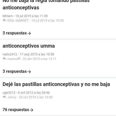
No me baja la regla tomando pastillas
anticonceptivas
Miriam
-
18 jul 2019 a las 11:39
DRA. MARNET
-
19 jul 2019 a las 10:50
3 respuestas
anticonceptivos umma
natis2412
-
17 sep 2013 a las 10:58
marisolfl
-
22 abr 2015 a las 12:11
3 respuestas
Dejé las pastillas anticonceptivas y no me baja
uge2012
-
6 oct 2012 a las 03:46
Jenny
-
24 oct 2018 a las 16:30
76 respuestas