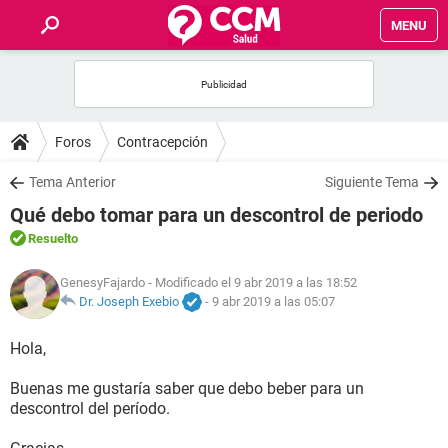
MENU
INICIO
FOROS
Foros
Contracepción
SALUD
Tema Anterior
Siguiente Tema
Qué debo tomar para un descontrol de periodo
FAMILIA
Resuelto
NUTRICIÓN
GenesyFajardo
- Modificado el 9 abr 2019 a las 18:52
Dr. Joseph Exebio
-
9 abr 2019 a las 05:07
BIENESTAR
Hola,
SEXUALIDAD
Buenas me gustaría saber que debo beber para un
descontrol del período.
GLOSARIO