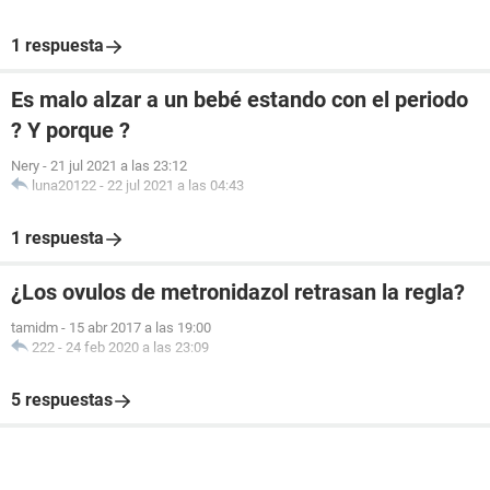
1 respuesta
Es malo alzar a un bebé estando con el periodo
? Y porque ?
Nery
-
21 jul 2021 a las 23:12
luna20122
-
22 jul 2021 a las 04:43
1 respuesta
¿Los ovulos de metronidazol retrasan la regla?
tamidm
-
15 abr 2017 a las 19:00
222
-
24 feb 2020 a las 23:09
5 respuestas