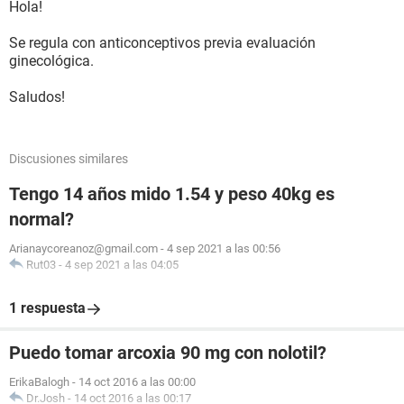
Hola!
Se regula con anticonceptivos previa evaluación
ginecológica.
Saludos!
Discusiones similares
Tengo 14 años mido 1.54 y peso 40kg es
normal?
Arianaycoreanoz@gmail.com
-
4 sep 2021 a las 00:56
Rut03
-
4 sep 2021 a las 04:05
1 respuesta
Puedo tomar arcoxia 90 mg con nolotil?
ErikaBalogh
-
14 oct 2016 a las 00:00
Dr.Josh
-
14 oct 2016 a las 00:17