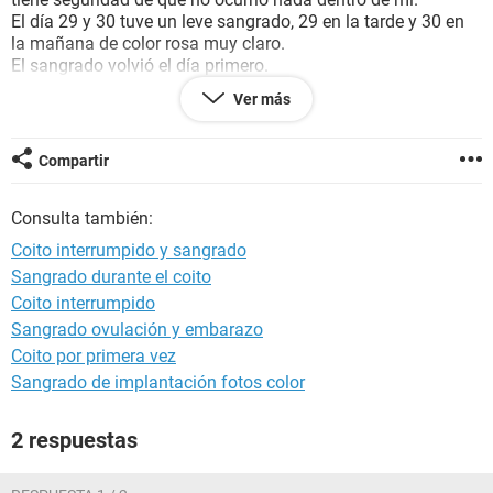
El día 29 y 30 tuve un leve sangrado, 29 en la tarde y 30 en
la mañana de color rosa muy claro.
El sangrado volvió el día primero.
Me preocupa ese sangrado, me gustaría saber si podría ser
Ver más
un indicio o un síntoma de embarazo, sangrado de
implantación o algo porque según los cálculos el sangrado
por implantación debió de llegar de 6 a 11 días después y
Compartir
no.
Mi período según los cálculos me debería de venir en este
Consulta también:
mes de Abril las fechas 18 o 21. Y no he tenido algún
síntoma de embarazo o algo como achaques y no sé qué
Coito interrumpido y sangrado
pensar no me he hecho pruebas ni nada.
Sangrado durante el coito
Ayuda porfa chicas.
Coito interrumpido
Sangrado ovulación y embarazo
Coito por primera vez
Sangrado de implantación fotos color
2 respuestas