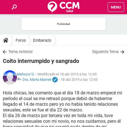
MENU
INICIO
FOROS
Foros
Embarazo
SALUD
Tema Anterior
Siguiente Tema
Coito interrumpido y sangrado
FAMILIA
Melissa13.
- Modificado el 18 abr 2019 a las 12:45
NUTRICIÓN
Dra. Marta Marnet
-
18 abr 2019 a las 12:45
Hola chicas, les comento que el día 18 de marzo empecé mi
BIENESTAR
período el cual se me retrasó porque debió de haberme
llegado el 14 de marzo pero yo no había tenido relaciones
SEXUALIDAD
sexuales, este se fue el día 22 de marzo.
El día 26 de marzo por tercera vez en toda mi vida, tuve
relaciones sexuales con mi novio, no nos cuidamos, pero él
GLOSARIO
tiene seguridad de que no ocurrió nada dentro de mí.