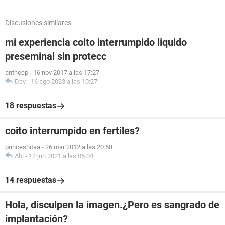
Discusiones similares
mi experiencia coito interrumpido liquido
preseminal sin protecc
anthocp
-
16 nov 2017 a las 17:27
Dav
-
16 ago 2023 a las 10:27
18 respuestas
coito interrumpido en fertiles?
princeshitaa
-
26 mar 2012 a las 20:58
Abi
-
12 jun 2021 a las 05:04
14 respuestas
Hola, disculpen la imagen.¿Pero es sangrado de
implantación?