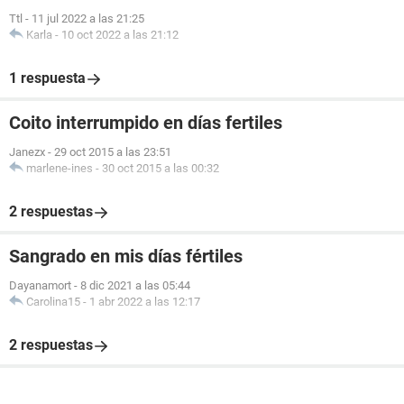
Ttl
-
11 jul 2022 a las 21:25
Karla
-
10 oct 2022 a las 21:12
1 respuesta
Coito interrumpido en días fertiles
Janezx
-
29 oct 2015 a las 23:51
marlene-ines
-
30 oct 2015 a las 00:32
2 respuestas
Sangrado en mis días fértiles
Dayanamort
-
8 dic 2021 a las 05:44
Carolina15
-
1 abr 2022 a las 12:17
2 respuestas