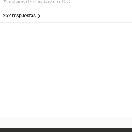
andromeda1
-
7 may 2020 a las 16:56
252 respuestas