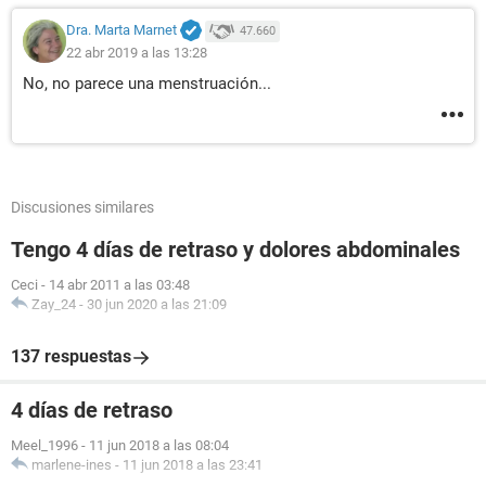
Dra. Marta Marnet
47.660
22 abr 2019 a las 13:28
No, no parece una menstruación...
Discusiones similares
Tengo 4 días de retraso y dolores abdominales
Ceci
-
14 abr 2011 a las 03:48
Zay_24
-
30 jun 2020 a las 21:09
137 respuestas
4 días de retraso
Meel_1996
-
11 jun 2018 a las 08:04
marlene-ines
-
11 jun 2018 a las 23:41