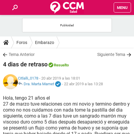
MENU
INICIO
FOROS
Foros
Embarazo
SALUD
Tema Anterior
Siguiente Tema
4 dias de retraso
Resuelto
FAMILIA
Citlalli_0178
- 20 abr 2019 a las 18:01
NUTRICIÓN
Dra. Marta Marnet
-
22 abr 2019 a las 13:28
Hola, tengo 21 años el
BIENESTAR
27 de marzo tuve relaciones con mi novio y termino dentro y
como no nos cuidamos con nada tome la pastilla del dia
SEXUALIDAD
siguiente, como a las 7 dias tuve un sangrado marrón muy
viscoso duro como 5 días después desapareció y enseguida
se presentó un flujo como yema de huevo y se suponía que
GLOSARIO
tenia que haber bajado desde el 17 y nada. Puediera ser que