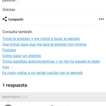
pastilla?.
Gracias
Compartir
Consulta también:
Tomé la postday y me volvió a bajar el periodo
Que tomar para que me baje el periodo hoy mismo
Postday
Como bajar un chichón
Tomo pastillas anticonceptivas y no me ha bajado la regla
foro
✓
Es malo visitar a un recién nacido con el periodo
1 respuesta
RESPUESTA 1 / 1