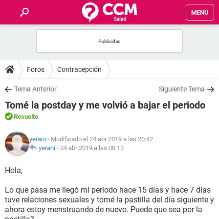
MENU
INICIO
FOROS
Foros
Contracepción
SALUD
Tema Anterior
Siguiente Tema
Tomé la postday y me volvió a bajar el periodo
FAMILIA
Resuelto
NUTRICIÓN
yerani
- Modificado el 24 abr 2019 a las 20:42
yerani
-
24 abr 2019 a las 00:13
BIENESTAR
Hola,
SEXUALIDAD
Lo que pasa me llegó mi periodo hace 15 días y hace 7 días
tuve relaciones sexuales y tomé la pastilla del día siguiente y
ahora estoy menstruando de nuevo. Puede que sea por la
GLOSARIO