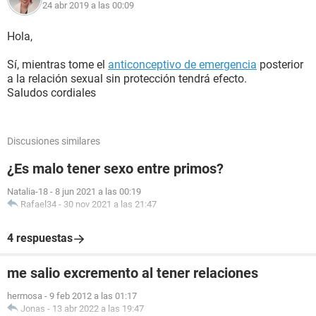
24 abr 2019 a las 00:09
Hola,
Sí, mientras tome el
anticonceptivo de emergencia
posterior
a la relación sexual sin protección tendrá efecto.
Saludos cordiales
Discusiones similares
¿Es malo tener sexo entre primos?
Natalia-18
-
8 jun 2021 a las 00:19
Rafael34
-
30 nov 2021 a las 21:47
4 respuestas
me salio excremento al tener relaciones
hermosa
-
9 feb 2012 a las 01:17
Jonas
-
13 abr 2022 a las 19:47