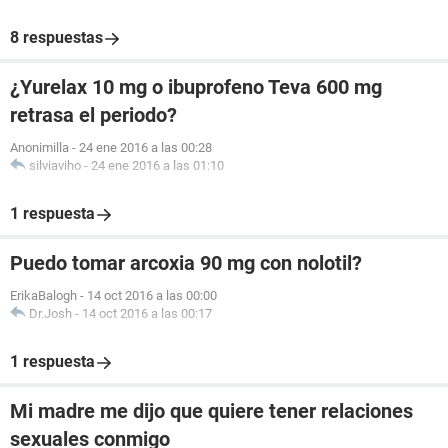
8 respuestas
¿Yurelax 10 mg o ibuprofeno Teva 600 mg
retrasa el periodo?
Anonimilla
-
24 ene 2016 a las 00:28
silviaviho
-
24 ene 2016 a las 01:10
1 respuesta
Puedo tomar arcoxia 90 mg con nolotil?
ErikaBalogh
-
14 oct 2016 a las 00:00
Dr.Josh
-
14 oct 2016 a las 00:17
1 respuesta
Mi madre me dijo que quiere tener relaciones
sexuales conmigo