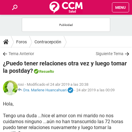
MENU
INICIO
FOROS
Foros
Contracepción
SALUD
Tema Anterior
Siguiente Tema
¿Puedo tener relaciones otra vez y luego tomar
FAMILIA
la postday?
Resuelto
NUTRICIÓN
rosi
- Modificado el 24 abr 2019 a las 20:38
Dra. Marlene Huancahuari
-
24 abr 2019 a las 00:09
BIENESTAR
Hola,
SEXUALIDAD
Tengo una duda ...hice el amor con mi marido no nos
cuidamos ninguno ...aún no han transcurrido las 72 horas
puedo tener relaciones nuevamente y luego tomar la
GLOSARIO