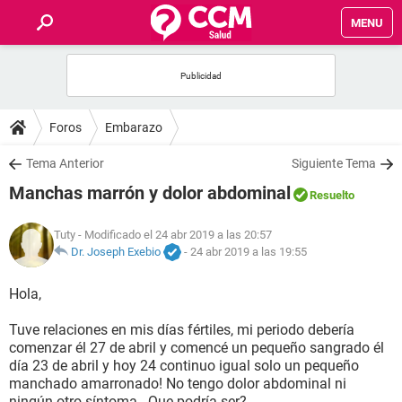
MENU
INICIO
FOROS
Foros
Embarazo
SALUD
Tema Anterior
Siguiente Tema
Manchas marrón y dolor abdominal
Resuelto
FAMILIA
Tuty
- Modificado el 24 abr 2019 a las 20:57
NUTRICIÓN
Dr. Joseph Exebio
-
24 abr 2019 a las 19:55
Hola,
BIENESTAR
Tuve relaciones en mis días fértiles, mi periodo debería
SEXUALIDAD
comenzar él 27 de abril y comencé un pequeño sangrado él
día 23 de abril y hoy 24 continuo igual solo un pequeño
manchado amarronado! No tengo dolor abdominal ni
GLOSARIO
ningún otro síntoma.. Que podría ser?.