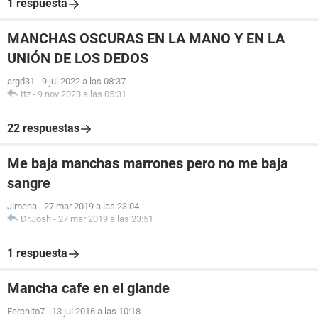
1 respuesta
MANCHAS OSCURAS EN LA MANO Y EN LA
UNIÓN DE LOS DEDOS
argd31
-
9 jul 2022 a las 08:37
Itz
-
9 nov 2023 a las 05:31
22 respuestas
Me baja manchas marrones pero no me baja
sangre
Jimena
-
27 mar 2019 a las 23:04
Dr.Josh
-
27 mar 2019 a las 23:51
1 respuesta
Mancha cafe en el glande
Ferchito7
-
13 jul 2016 a las 10:18