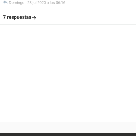
Domingo
-
28 jul 2020 a las 06:16
7 respuestas