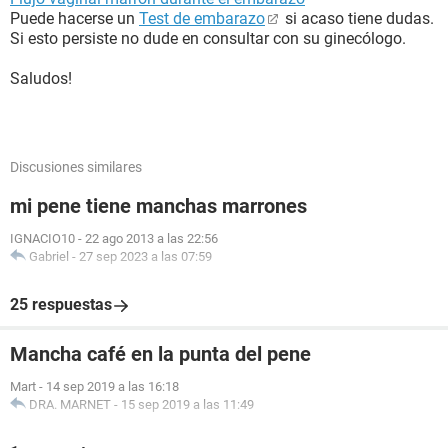
Puede hacerse un
Test de embarazo
si acaso tiene dudas.
Si esto persiste no dude en consultar con su ginecólogo.
Saludos!
Discusiones similares
mi pene tiene manchas marrones
IGNACIO10
-
22 ago 2013 a las 22:56
Gabriel
-
27 sep 2023 a las 07:59
25 respuestas
Mancha café en la punta del pene
Mart
-
14 sep 2019 a las 16:18
DRA. MARNET
-
15 sep 2019 a las 11:49