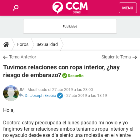
MENU
INICIO
FOROS
Foros
Sexualidad
SALUD
Tema Anterior
Siguiente Tema
Tuvimos relaciones con ropa interior, ¿hay
FAMILIA
riesgo de embarazo?
Resuelto
NUTRICIÓN
JM
- Modificado el 27 abr 2019 a las 23:00
Dr. Joseph Exebio
-
27 abr 2019 a las 18:19
BIENESTAR
Hola,
SEXUALIDAD
Doctora estoy preocupada el lunes pasado mi novio y yo
fingimos tener relaciones ambos teníamos ropa interior y el
no eyaculo desde ese día siento una molestia en el vientre
GLOSARIO