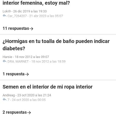
interior femenina, estoy mal?
Loki9
-
26 dic 2019 a las 19:33
Car_7264207
-
21 abr 2023 a las 05:07
11 respuestas
¿Hormigas en tu toalla de baño pueden indicar
diabetes?
Harsie
-
18 nov 2012 a las 09:07
DRA. MARNET
-
18 nov 2012 a las 18:59
1 respuesta
Semen en el interior de mi ropa interior
Andreag
-
23 oct 2020 a las 21:24
7
-
24 oct 2020 a las 00:05
2 respuestas