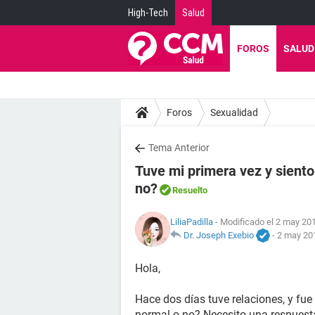
High-Tech
Salud
FOROS
SALUD
Foros
Sexualidad
Tema Anterior
Tuve mi primera vez y sient
no?
Resuelto
LiliaPadilla
- Modificado el 2 may 201
Dr. Joseph Exebio
-
2 may 201
Hola,
Hace dos días tuve relaciones, y fue
normal o no? Necesito una respuest