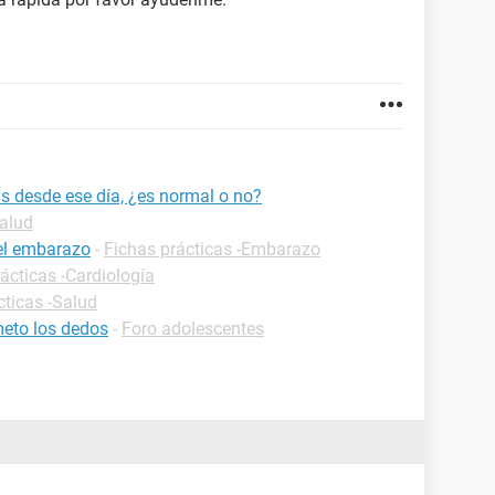
s desde ese día, ¿es normal o no?
Salud
 el embarazo
-
Fichas prácticas -Embarazo
ácticas -Cardiología
cticas -Salud
eto los dedos
-
Foro adolescentes