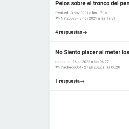
Pelos sobre el tronco del pe
freaked
-
3 nov 2021 a las 17:16
Nat20083
-
3 nov 2021 a las 19:31
4 respuestas
No Siento placer al meter lo
marinats
-
26 jul 2022 a las 06:27
Pacheco604
-
27 jul 2022 a las 06:20
1 respuesta