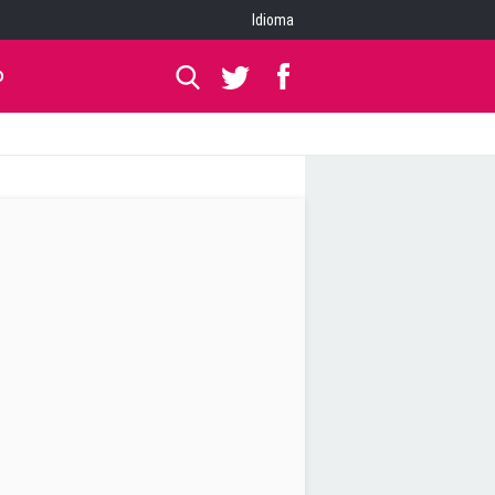
Idioma
O