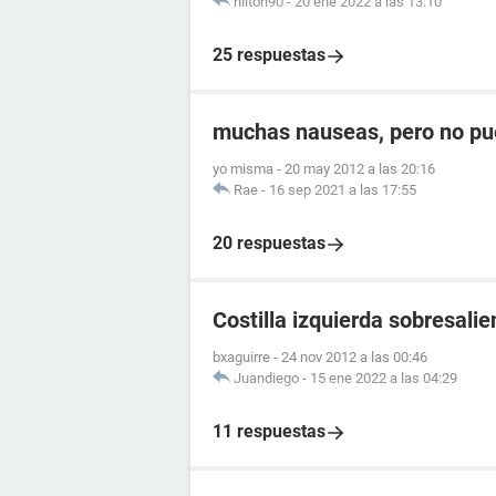
nilton90
-
20 ene 2022 a las 13:10
25 respuestas
muchas nauseas, pero no pu
yo misma
-
20 may 2012 a las 20:16
Rae
-
16 sep 2021 a las 17:55
20 respuestas
Costilla izquierda sobresalie
bxaguirre
-
24 nov 2012 a las 00:46
Juandiego
-
15 ene 2022 a las 04:29
11 respuestas