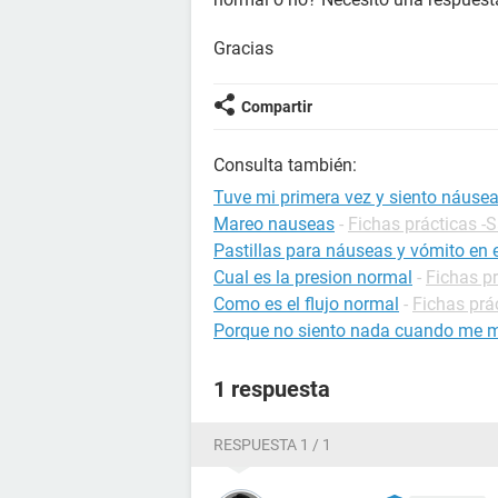
Gracias
Compartir
Consulta también:
Tuve mi primera vez y siento náusea
Mareo nauseas
-
Fichas prácticas -
Pastillas para náuseas y vómito en
Cual es la presion normal
-
Fichas pr
Como es el flujo normal
-
Fichas prá
Porque no siento nada cuando me m
1 respuesta
RESPUESTA 1 / 1