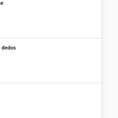
ne
s dedos