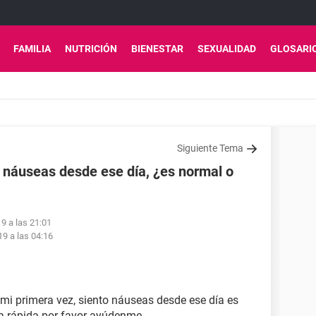
FAMILIA
NUTRICIÓN
BIENESTAR
SEXUALIDAD
GLOSARI
Siguiente Tema
o náuseas desde ese día, ¿es normal o
9 a las 21:01
9 a las 04:16
 mi primera vez, siento náuseas desde ese día es
a rápida por favor ayúdenme.