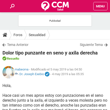
MENU
INICIO
FOROS
Foros
Sexualidad
SALUD
Tema Anterior
Siguiente Tema
Dolor tipo punzante en seno y axila derecha
FAMILIA
Resuelto
NUTRICIÓN
mabeorva
- Modificado el 5 may 2019 a las 04:50
Dr. Joseph Exebio
-
4 may 2019 a las 05:35
BIENESTAR
Hola,
SEXUALIDAD
Hace casi un mes aprox estoy con punzaciones en el seno
derecho junto a la axila, el izquierdo a veces molesta pero no
tan intenso como con el derecho, anoche las punzadas eran
GLOSARIO