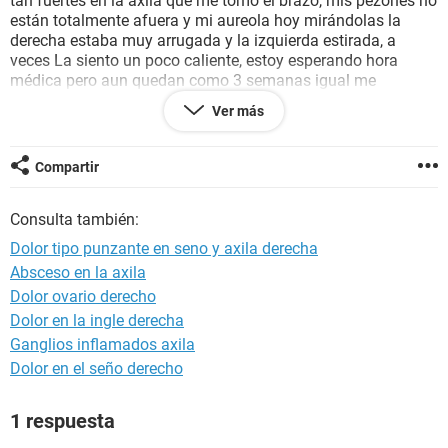
tan fuertes en la axila que me tomó el brazo, mis pezones no
están totalmente afuera y mi aureola hoy mirándolas la
derecha estaba muy arrugada y la izquierda estirada, a
veces La siento un poco caliente, estoy esperando hora
médica pero aun quedan como 3 semanas igual me
consegui una orden medica mientras para una mamografia
Ver más
que me entregan en 2 días mas, tengo un poco de susto
porque no había sentido algo así, tengo 32 años, una hija de
5 años y otra de 12.
Compartir
Gracias
Consulta también:
Dolor tipo punzante en seno y axila derecha
Absceso en la axila
Dolor ovario derecho
Dolor en la ingle derecha
Ganglios inflamados axila
Dolor en el seño derecho
1 respuesta