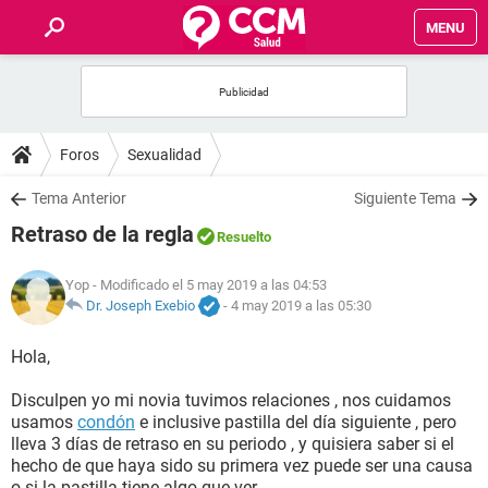
MENU
INICIO
FOROS
Foros
Sexualidad
SALUD
Tema Anterior
Siguiente Tema
Retraso de la regla
Resuelto
FAMILIA
Yop
- Modificado el 5 may 2019 a las 04:53
NUTRICIÓN
Dr. Joseph Exebio
-
4 may 2019 a las 05:30
Hola,
BIENESTAR
Disculpen yo mi novia tuvimos relaciones , nos cuidamos
SEXUALIDAD
usamos
condón
e inclusive pastilla del día siguiente , pero
lleva 3 días de retraso en su periodo , y quisiera saber si el
hecho de que haya sido su primera vez puede ser una causa
GLOSARIO
o si la pastilla tiene algo que ver.