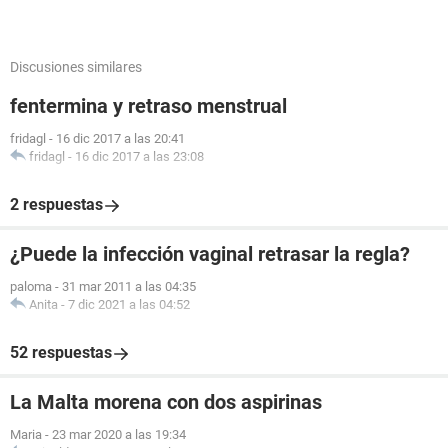
Discusiones similares
fentermina y retraso menstrual
fridagl
-
16 dic 2017 a las 20:41
fridagl
-
16 dic 2017 a las 23:08
2 respuestas
¿Puede la infección vaginal retrasar la regla?
paloma
-
31 mar 2011 a las 04:35
Anita
-
7 dic 2021 a las 04:52
52 respuestas
La Malta morena con dos aspirinas
Maria
-
23 mar 2020 a las 19:34