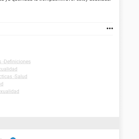
s -Definiciones
xualidad
cticas -Salud
ud
exualidad