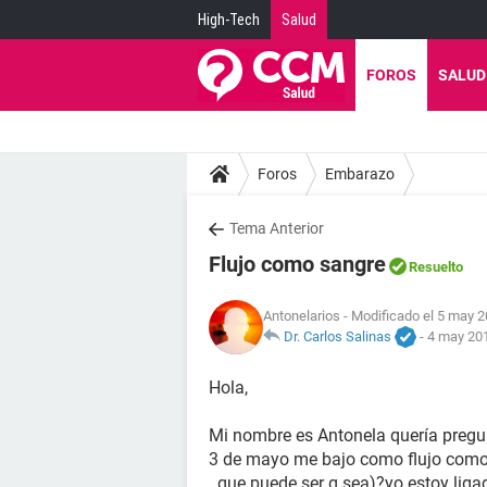
High-Tech
Salud
FOROS
SALUD
Foros
Embarazo
Tema Anterior
Flujo como sangre
Resuelto
Antonelarios
- Modificado el 5 may 2
Dr. Carlos Salinas
-
4 may 201
Hola,
Mi nombre es Antonela quería pregun
3 de mayo me bajo como flujo como 
..que puede ser q sea)?yo estoy lig