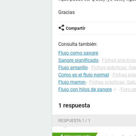
Gracias
Compartir
Consulta también:
Flujo como sangre
Sangre significado
-
Fichas práctica
Flujo amarillo
-
Fichas prácticas -Se
Como es el flujo normal
-
Fichas prá
Flujo marron
-
Fichas prácticas -Sal
Flujo con hilos de sangre
✓
-
Foro s
1 respuesta
RESPUESTA 1 / 1