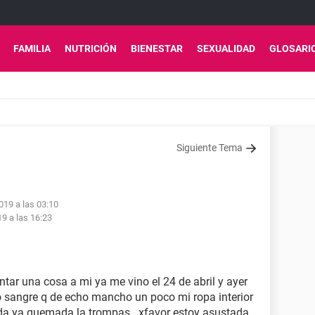
FAMILIA
NUTRICIÓN
BIENESTAR
SEXUALIDAD
GLOSARI
Siguiente Tema
019 a las 03:10
9 a las 16:23
tar una cosa a mi ya me vino el 24 de abril y ayer
sangre q de echo mancho un poco mi ropa interior
ada ya quemada la trompas...xfavor estoy asustada.