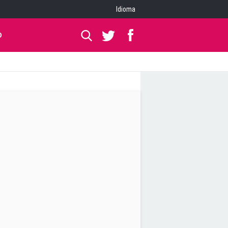
Idioma
O