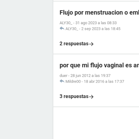
Flujo por menstruacion o e
ALY30_
-
31 ago 2023 a las 08:33
ALY30_
-
2 sep 2023 a las 18:45
2 respuestas
por que mi flujo vaginal es 
duer
-
28 jun 2012 a las 19:37
Mildre00
-
18 abr 2016 a las 17:37
3 respuestas