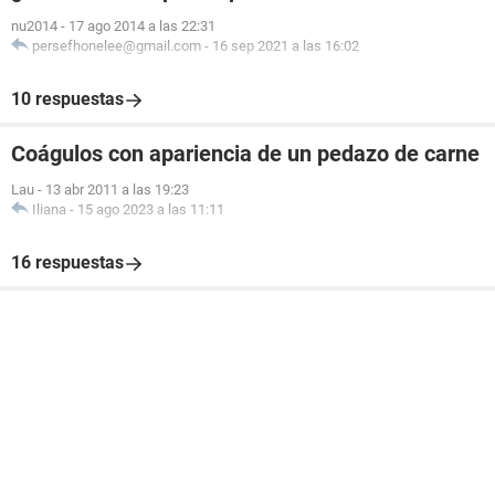
nu2014
-
17 ago 2014 a las 22:31
persefhonelee@gmail.com
-
16 sep 2021 a las 16:02
10 respuestas
Coágulos con apariencia de un pedazo de carne
Lau
-
13 abr 2011 a las 19:23
Iliana
-
15 ago 2023 a las 11:11
16 respuestas