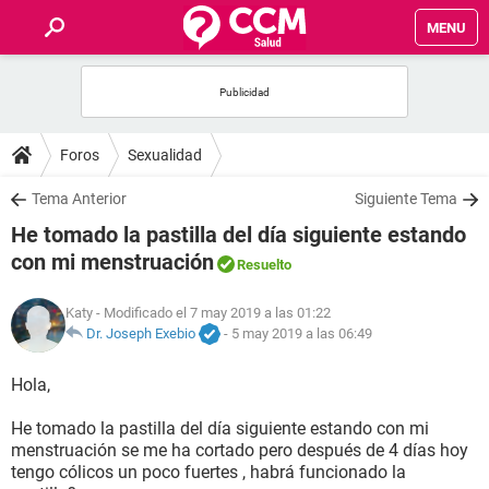
MENU
INICIO
FOROS
Foros
Sexualidad
SALUD
Tema Anterior
Siguiente Tema
He tomado la pastilla del día siguiente estando
FAMILIA
con mi menstruación
Resuelto
NUTRICIÓN
Katy
- Modificado el 7 may 2019 a las 01:22
Dr. Joseph Exebio
-
5 may 2019 a las 06:49
BIENESTAR
Hola,
SEXUALIDAD
He tomado la pastilla del día siguiente estando con mi
menstruación se me ha cortado pero después de 4 días hoy
tengo cólicos un poco fuertes , habrá funcionado la
GLOSARIO