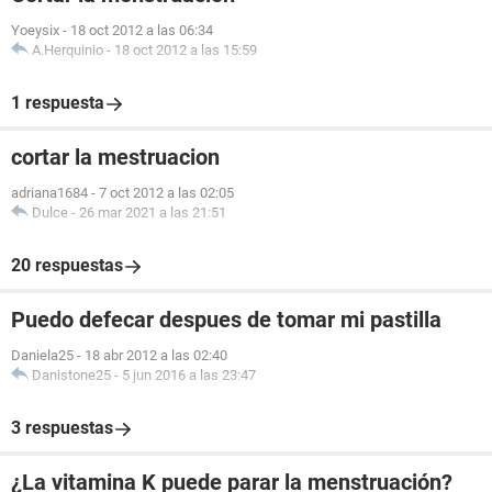
Yoeysix
-
18 oct 2012 a las 06:34
A.Herquinio
-
18 oct 2012 a las 15:59
1 respuesta
cortar la mestruacion
adriana1684
-
7 oct 2012 a las 02:05
Dulce
-
26 mar 2021 a las 21:51
20 respuestas
Puedo defecar despues de tomar mi pastilla
Daniela25
-
18 abr 2012 a las 02:40
Danistone25
-
5 jun 2016 a las 23:47
3 respuestas
¿La vitamina K puede parar la menstruación?