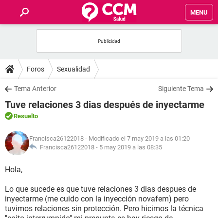
MENU
INICIO
FOROS
Foros
Sexualidad
SALUD
Tema Anterior
Siguiente Tema
Tuve relaciones 3 dias después de inyectarme
FAMILIA
Resuelto
NUTRICIÓN
Francisca26122018
- Modificado el 7 may 2019 a las 01:20
Francisca26122018 -
5 may 2019 a las 08:35
BIENESTAR
Hola,
SEXUALIDAD
Lo que sucede es que tuve relaciones 3 dias despues de
inyectarme (me cuido con la inyección novafem) pero
tuvimos relaciones sin protección. Pero hicimos la técnica
GLOSARIO