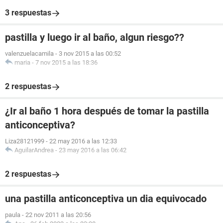
3 respuestas
pastilla y luego ir al baño, algun riesgo??
valenzuelacamila
-
3 nov 2015 a las 00:52
maria
-
7 nov 2015 a las 18:36
2 respuestas
¿Ir al baño 1 hora después de tomar la pastilla
anticonceptiva?
Liza28121999
-
22 may 2016 a las 12:33
AguilarAndrea
-
23 may 2016 a las 06:42
2 respuestas
una pastilla anticonceptiva un dia equivocado
paula
-
22 nov 2011 a las 20:56