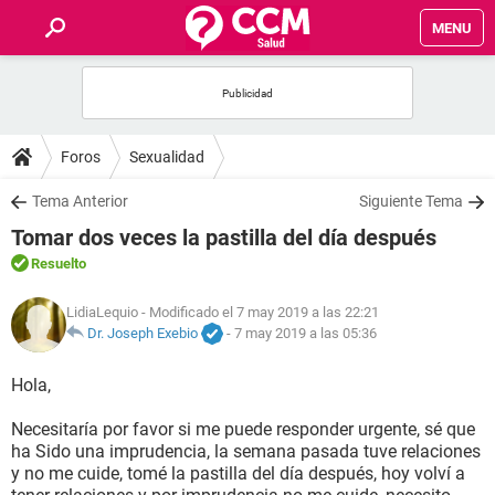
MENU
INICIO
FOROS
Foros
Sexualidad
SALUD
Tema Anterior
Siguiente Tema
Tomar dos veces la pastilla del día después
FAMILIA
Resuelto
NUTRICIÓN
LidiaLequio
- Modificado el 7 may 2019 a las 22:21
Dr. Joseph Exebio
-
7 may 2019 a las 05:36
BIENESTAR
Hola,
SEXUALIDAD
Necesitaría por favor si me puede responder urgente, sé que
ha Sido una imprudencia, la semana pasada tuve relaciones
y no me cuide, tomé la pastilla del día después, hoy volví a
GLOSARIO