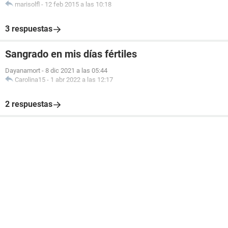
marisolfl
-
12 feb 2015 a las 10:18
3 respuestas
Sangrado en mis días fértiles
Dayanamort
-
8 dic 2021 a las 05:44
Carolina15
-
1 abr 2022 a las 12:17
2 respuestas