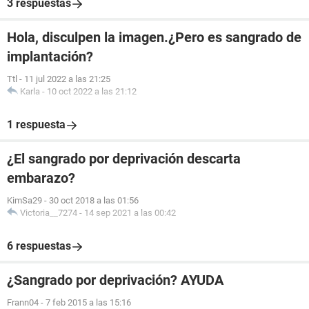
3 respuestas
Hola, disculpen la imagen.¿Pero es sangrado de
implantación?
Ttl
-
11 jul 2022 a las 21:25
Karla
-
10 oct 2022 a las 21:12
1 respuesta
¿El sangrado por deprivación descarta
embarazo?
KimSa29
-
30 oct 2018 a las 01:56
Victoria__7274
-
14 sep 2021 a las 00:42
6 respuestas
¿Sangrado por deprivación? AYUDA
Frann04
-
7 feb 2015 a las 15:16