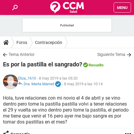
MENU
INICIO
FOROS
Foros
Contracepción
SALUD
Tema Anterior
Siguiente Tema
Es por la pastilla el sangrado?
Resuelto
FAMILIA
Eliza_1610
- 8 may 2019 a las 05:20
NUTRICIÓN
Dra. Marta Marnet
-
8 may 2019 a las 10:14
Hola, tuve relaciones con mi novio el 4 de abril y se vino
BIENESTAR
dentro pero tome la pastilla pastilla volvi a tener relaciones
el 29 y vuelta se vino dentro pero tome la pastilla, el periodo
SEXUALIDAD
me tiene que venir el 16 pero ayer me bajo sangre es por
tomar dos pastillas en el mes?
GLOSARIO