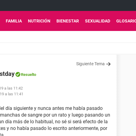
FAMILIA
NUTRICIÓN
BIENESTAR
SEXUALIDAD
GLOSARI
Siguiente Tema
ostday
Resuelto
19 a las 11:42
19 a las 11:41
del día siguiente y nunca antes me había pasado
e manchas de sangre por un rato y luego pasando un
un día más de lo habitual, no sé si será efecto de la
es y no había pasado lo escrito anteriormente, por
ta.