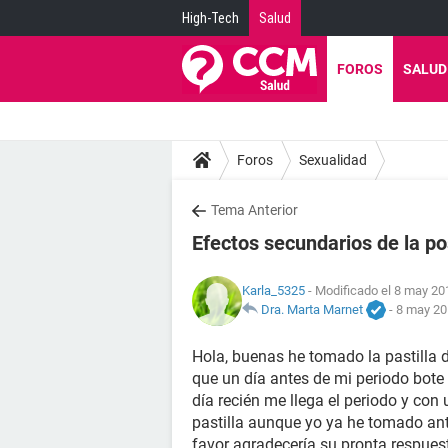
High-Tech
Salud
FOROS
SALUD
Foros
Sexualidad
Tema Anterior
Efectos secundarios de la p
Karla_5325
- Modificado el 8 may 20
Dra. Marta Marnet
-
8 may 20
Hola, buenas he tomado la pastilla 
que un día antes de mi periodo bot
día recién me llega el periodo y con 
pastilla aunque yo ya he tomado ant
favor agradecería su pronta respues