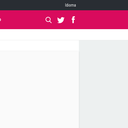
Idioma
O