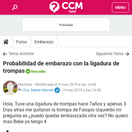
MENU
INICIO
FOROS
Foros
Embarazo
SALUD
Tema Anterior
Siguiente Tema
Probabilidad de embarazo con la ligadura de
FAMILIA
trompas
Resuelto
NUTRICIÓN
Martinez
- Modificado el 9 may 2019 a las 14:06
Dra. Marta Marnet
-
9 may 2019 a las 14:06
BIENESTAR
Hola, Tuve una ligadura de trompas hace 7años y apenas 3
Dias atras me quitaron la trompa de Falopio izquierdo mi
SEXUALIDAD
pregunta es ¿puedo quedar embarazada otra vez? No quiero
mas Bebe ya tengo 4
GLOSARIO