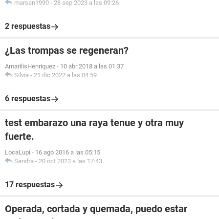
marsan1990
-
28 sep 2023 a las 09:26
2 respuestas
¿Las trompas se regeneran?
AmarilisHenriquez
-
10 abr 2018 a las 01:37
Silvia
-
21 dic 2022 a las 04:59
6 respuestas
test embarazo una raya tenue y otra muy
fuerte.
LocaLupi
-
16 ago 2016 a las 05:15
Sandra
-
20 oct 2023 a las 17:43
17 respuestas
Operada, cortada y quemada, puedo estar