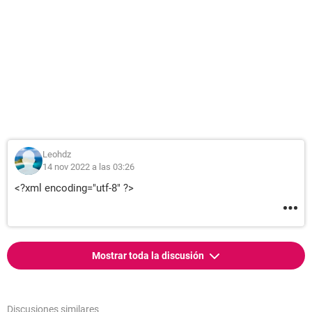
Leohdz
14 nov 2022 a las 03:26
<?xml encoding="utf-8" ?>
Mostrar toda la discusión
Discusiones similares