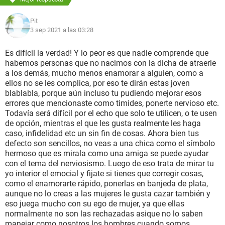
Pit
3 sep 2021 a las 03:28
Es difícil la verdad! Y lo peor es que nadie comprende que
habemos personas que no nacimos con la dicha de atraerle
a los demás, mucho menos enamorar a alguien, como a
ellos no se les complica, por eso te dirán estas joven
blablabla, porque aún incluso tu pudiendo mejorar esos
errores que mencionaste como timides, ponerte nervioso etc.
Todavía será difícil por el echo que solo te utilicen, o te usen
de opción, mientras el que les gusta realmente les haga
caso, infidelidad etc un sin fin de cosas. Ahora bien tus
defecto son sencillos, no veas a una chica como el símbolo
hermoso que es mirala como una amiga se puede ayudar
con el tema del nerviosismo. Luego de eso trata de mirar tu
yo interior el emocial y fijate si tienes que corregir cosas,
como el enamorarte rápido, ponerlas en banjeda de plata,
aunque no lo creas a las mujeres le gusta cazar también y
eso juega mucho con su ego de mujer, ya que ellas
normalmente no son las rechazadas asique no lo saben
manejar como nosotros los hombres cuando somos