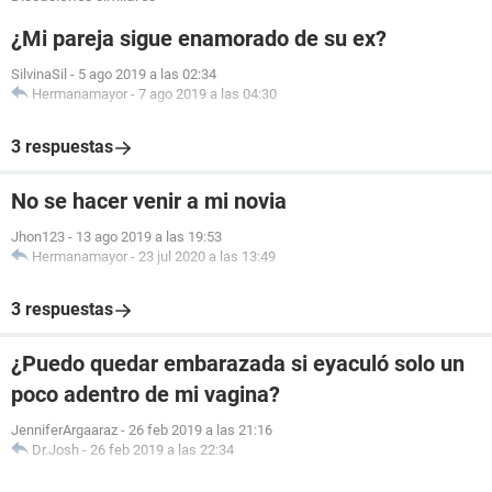
¿Mi pareja sigue enamorado de su ex?
SilvinaSil
-
5 ago 2019 a las 02:34
Hermanamayor
-
7 ago 2019 a las 04:30
3 respuestas
No se hacer venir a mi novia
Jhon123
-
13 ago 2019 a las 19:53
Hermanamayor
-
23 jul 2020 a las 13:49
3 respuestas
¿Puedo quedar embarazada si eyaculó solo un
poco adentro de mi vagina?
JenniferArgaaraz
-
26 feb 2019 a las 21:16
Dr.Josh
-
26 feb 2019 a las 22:34