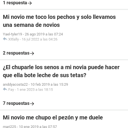
1 respuesta
Mi novio me toco los pechos y solo llevamos
una semana de novios
Yael-tyler19
-
26 ago 2019 a las 07:24
Xitlally
-
16 jul 2022 a las 04:26
2 respuestas
¿El chuparle los senos a mi novia puede hacer
que ella bote leche de sus tetas?
anddyacosta22
-
10 feb 2019 a las 15:29
Fay
-
1 ene 2023 a las 18:15
7 respuestas
Mi novio me chupo el pezón y me duele
mari225
-
10 ene 2019 a las 07:57