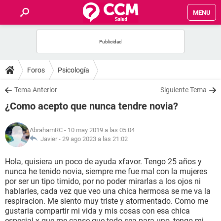
MENU
INICIO
FOROS
Foros
Psicología
SALUD
Tema Anterior
Siguiente Tema
¿Como acepto que nunca tendre novia?
FAMILIA
AbrahamRC
- 10 may 2019 a las 05:04
NUTRICIÓN
Javier -
29 ago 2023 a las 21:02
Hola, quisiera un poco de ayuda xfavor. Tengo 25 años y
BIENESTAR
nunca he tenido novia, siempre me fue mal con la mujeres
por ser un tipo timido, por no poder mirarlas a los ojos ni
SEXUALIDAD
hablarles, cada vez que veo una chica hermosa se me va la
respiracion. Me siento muy triste y atormentado. Como me
gustaria compartir mi vida y mis cosas con esa chica
GLOSARIO
especial x que me canse que todo sea para uno, tengo mi