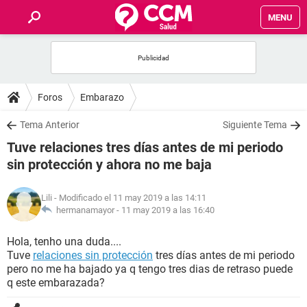
MENU
INICIO
FOROS
Foros
Embarazo
SALUD
Tema Anterior
Siguiente Tema
Tuve relaciones tres días antes de mi periodo
FAMILIA
sin protección y ahora no me baja
NUTRICIÓN
Lili
- Modificado el 11 may 2019 a las 14:11
hermanamayor -
11 may 2019 a las 16:40
BIENESTAR
Hola, tenho una duda....
Tuve
relaciones sin protección
tres días antes de mi periodo
SEXUALIDAD
pero no me ha bajado ya q tengo tres dias de retraso puede
q este embarazada?
GLOSARIO