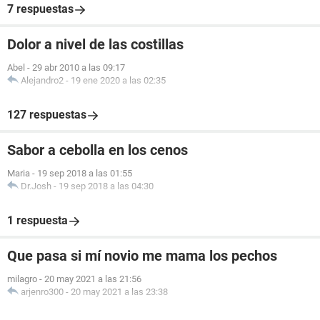
7 respuestas
Dolor a nivel de las costillas
Abel
-
29 abr 2010 a las 09:17
Alejandro2
-
19 ene 2020 a las 02:35
127 respuestas
Sabor a cebolla en los cenos
Maria
-
19 sep 2018 a las 01:55
Dr.Josh
-
19 sep 2018 a las 04:30
1 respuesta
Que pasa si mí novio me mama los pechos
milagro
-
20 may 2021 a las 21:56
arjenro300
-
20 may 2021 a las 23:38