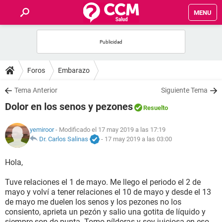
MENU
INICIO
FOROS
Foros
Embarazo
SALUD
Tema Anterior
Siguiente Tema
Dolor en los senos y pezones
Resuelto
FAMILIA
yemiroor
- Modificado el 17 may 2019 a las 17:19
NUTRICIÓN
Dr. Carlos Salinas
-
17 may 2019 a las 03:00
Hola,
BIENESTAR
Tuve relaciones el 1 de mayo. Me llego el periodo el 2 de
SEXUALIDAD
mayo y volví a tener relaciones el 10 de mayo y desde el 13
de mayo me duelen los senos y los pezones no los
consiento, aprieta un pezón y salio una gotita de líquido y
GLOSARIO
siempre son de punta. Tomo píldoras y soy juiciosa en eso.