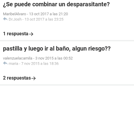
¿Se puede combinar un desparasitante?
MaribelAlvaro
-
13 oct 2017 a las 21:20
Dr.Josh
-
13 oct 2017 a las 23:25
1 respuesta
pastilla y luego ir al baño, algun riesgo??
valenzuelacamila
-
3 nov 2015 a las 00:52
maria
-
7 nov 2015 a las 18:36
2 respuestas