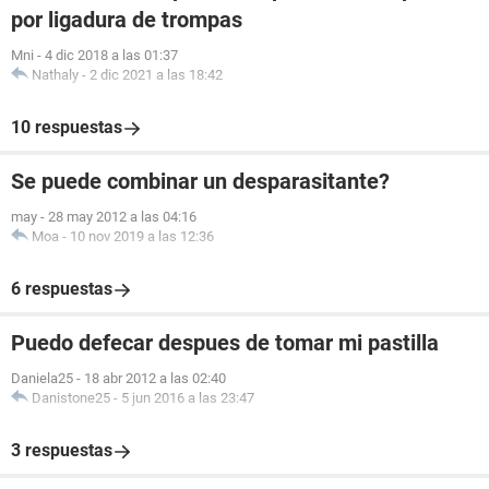
por ligadura de trompas
Mni
-
4 dic 2018 a las 01:37
Nathaly
-
2 dic 2021 a las 18:42
10 respuestas
Se puede combinar un desparasitante?
may
-
28 may 2012 a las 04:16
Moa
-
10 nov 2019 a las 12:36
6 respuestas
Puedo defecar despues de tomar mi pastilla
Daniela25
-
18 abr 2012 a las 02:40
Danistone25
-
5 jun 2016 a las 23:47
3 respuestas