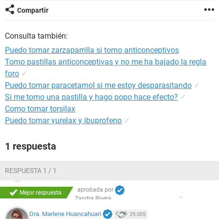
Compartir
Consulta también:
Puedo tomar zarzaparrilla si tomo anticonceptivos
Tomo pastillas anticonceptivas y no me ha bajado la regla
foro
✓
Puedo tomar paracetamol si me estoy desparasitando
✓
Si me tomo una pastilla y hago popo hace efecto?
✓
Como tomar torsilax
Puedo tomar yurelax y ibuprofeno
✓
1 respuesta
RESPUESTA 1 / 1
aprobada por
Mejor respuesta
Zandra Rivera
Dra. Marlene Huancahuari
29.005