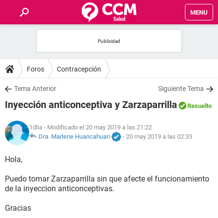
MENU
INICIO
FOROS
Foros
Contracepción
SALUD
Tema Anterior
Siguiente Tema
Inyección anticonceptiva y Zarzaparrilla
Resuelto
FAMILIA
1dlia
- Modificado el 20 may 2019 a las 21:22
NUTRICIÓN
Dra. Marlene Huancahuari
-
20 may 2019 a las 02:33
Hola,
BIENESTAR
Puedo tomar Zarzaparrilla sin que afecte el funcionamiento
SEXUALIDAD
de la inyeccion anticonceptivas.
Gracias
GLOSARIO