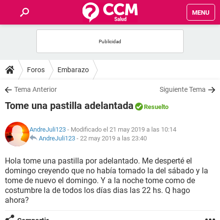
MENU
INICIO
FOROS
Foros
Embarazo
SALUD
Tema Anterior
Siguiente Tema
Tome una pastilla adelantada
Resuelto
FAMILIA
AndreJuli123
- Modificado el 21 may 2019 a las 10:14
NUTRICIÓN
AndreJuli123
-
22 may 2019 a las 23:40
Hola tome una pastilla por adelantado. Me desperté el
BIENESTAR
domingo creyendo que no había tomado la del sábado y la
tome de nuevo el domingo. Y a la noche tome como de
SEXUALIDAD
costumbre la de todos los días dias las 22 hs. Q hago
ahora?
GLOSARIO