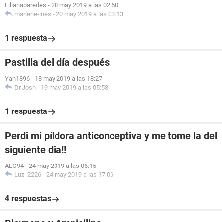
Lilianaparedes
-
20 may 2019 a las 02:50
marlene-ines
-
20 may 2019 a las 03:13
1 respuesta
Pastilla del día después
Yan1896
-
18 may 2019 a las 18:27
Dr.Josh
-
19 may 2019 a las 05:58
1 respuesta
Perdi mi píldora anticonceptiva y me tome la del
siguiente dia!!
ALO94
-
24 may 2019 a las 06:15
Luz_2226
-
24 may 2019 a las 17:06
4 respuestas