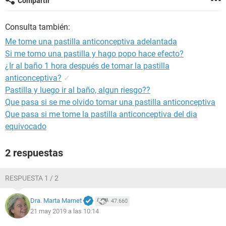
Compartir
Consulta también:
Me tome una pastilla anticonceptiva adelantada
Si me tomo una pastilla y hago popo hace efecto?
¿Ir al baño 1 hora después de tomar la pastilla
anticonceptiva?
✓
Pastilla y luego ir al baño, algun riesgo??
Que pasa si se me olvido tomar una pastilla anticonceptiva
Que pasa si me tome la pastilla anticonceptiva del dia
equivocado
2 respuestas
RESPUESTA 1 / 2
Dra. Marta Marnet
47.660
21 may 2019 a las 10:14