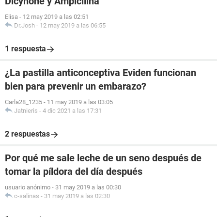
Dicynone y Ampicilina
Elisa
-
12 may 2019 a las 02:51
Dr.Josh
-
12 may 2019 a las 06:55
1 respuesta
¿La pastilla anticonceptiva Eviden funcionan
bien para prevenir un embarazo?
Carla28_1235
-
11 may 2019 a las 03:05
Jatnieris
-
4 dic 2021 a las 17:31
2 respuestas
Por qué me sale leche de un seno después de
tomar la píldora del día después
usuario anónimo
-
31 may 2019 a las 00:30
c-salinas
-
31 may 2019 a las 02:30