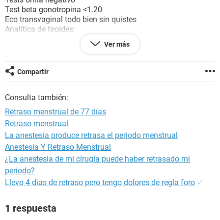
Test beta gonotropina <1.20
Eco transvaginal todo bien sin quistes
Analítica de tiroides:
tirotropina a 0,60
Ver más
Tiroxina 1,12
No se porque no me baja necesito que alguien me oriente o
Compartir
al menos que me tranquilice. Estando con amenorrea es
posible quedar embarazada si lo sigo intentando?.
Consulta también:
Gracias
Retraso menstrual de 77 días
Retraso menstrual
La anestesia produce retrasa el periodo menstrual
Anestesia Y Retraso Menstrual
¿La anestesia de mi cirugía puede haber retrasado mi
periodo?
Llevo 4 dias de retraso pero tengo dolores de regla foro
✓
1 respuesta