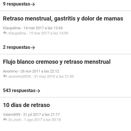
9 respuestas
Retraso menstrual, gastritis y dolor de mamas
Klaupalma
-
14 mar 2017 a las 13:44
Klaupalma
-
15 mar 2017 a las 14:09
2 respuestas
Flujo blanco cremoso y retraso menstrual
Anonimo
-
26 nov 2011 a las 22:12
anonimo0026
-
31 may 2019 a las 21:49
543 respuestas
10 dias de retraso
Valemili99
-
31 jul 2017 a las 21:17
Dr.Josh
-
1 ago 2017 a las 00:18