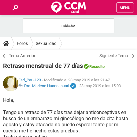
MENU
INICIO
FOROS
Foros
Sexualidad
SALUD
Tema Anterior
Siguiente Tema
Retraso menstrual de 77 días
Resuelto
FAMILIA
Fad_Pau-123
- Modificado el 23 may 2019 a las 21:47
NUTRICIÓN
Dra. Marlene Huancahuari
-
23 may 2019 a las 15:03
Hola,
BIENESTAR
Tengo un retraso de 77 días tras dejar anticonceptivas en
SEXUALIDAD
busca de un embarazo mi ginecólogo no me da cita hasta
agosto y estoy atacada no puedo esperar tanto por mi
cuenta me he hecho estas pruebas .
GLOSARIO
Tests orina negativo