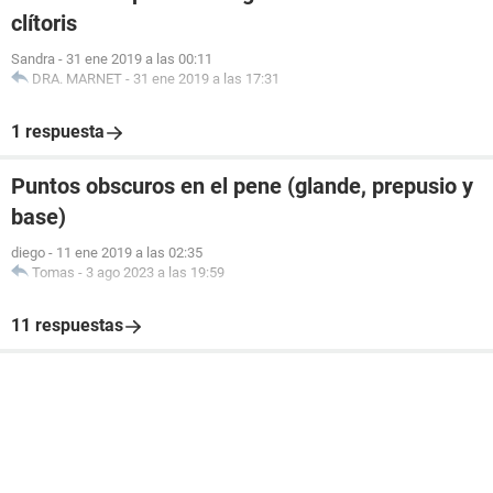
clítoris
Sandra
-
31 ene 2019 a las 00:11
DRA. MARNET
-
31 ene 2019 a las 17:31
1 respuesta
Puntos obscuros en el pene (glande, prepusio y
base)
diego
-
11 ene 2019 a las 02:35
Tomas
-
3 ago 2023 a las 19:59
11 respuestas