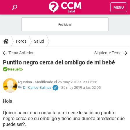
MENU
INICIO
FOROS
Foros
Salud
SALUD
Tema Anterior
Siguiente Tema
Puntito negro cerca del ombligo de mi bebé
FAMILIA
Resuelto
NUTRICIÓN
Agustina
- Modificado el 26 may 2019 a las 06:56
Dr. Carlos Salinas
-
25 may 2019 a las 02:05
BIENESTAR
Hola,
SEXUALIDAD
Quiero hacer una consulta a mi nene le salió un puntito
negro cerca de su ombligo y tiene una dureza alrededor que
puede ser?.
GLOSARIO