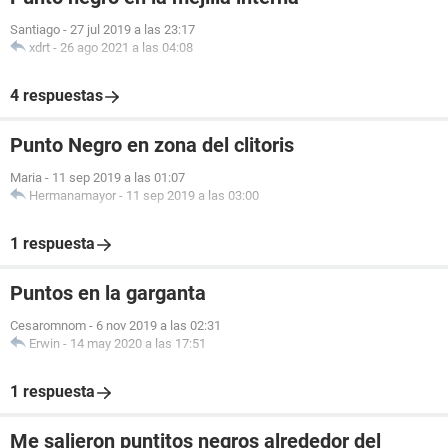
Santiago
-
27 jul 2019 a las 23:17
xdrt
-
26 ago 2021 a las 04:08
4 respuestas
Punto Negro en zona del clitoris
Maria
-
11 sep 2019 a las 01:07
Hermanamayor
-
11 sep 2019 a las 03:00
1 respuesta
Puntos en la garganta
Cesaromnom
-
6 nov 2019 a las 02:31
Erwin
-
14 may 2020 a las 17:51
1 respuesta
Me salieron puntitos negros alrededor del