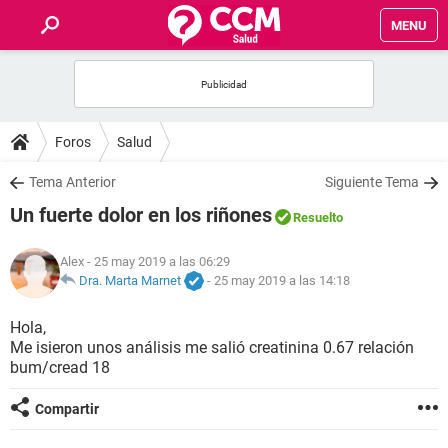
MENU
INICIO
FOROS
Foros
Salud
SALUD
Tema Anterior
Siguiente Tema
Un fuerte dolor en los riñones
Resuelto
FAMILIA
Alex
- 25 may 2019 a las 06:29
NUTRICIÓN
Dra. Marta Marnet
-
25 may 2019 a las 14:18
Hola,
BIENESTAR
Me isieron unos análisis me salió creatinina 0.67 relación
bum/cread 18
SEXUALIDAD
Compartir
GLOSARIO